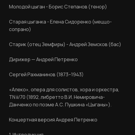
Молодой цыган
- Борис Степанов (тенор)
Старая цыганка
- Елена Сидоренко (меццо-
сопрано)
Старик (отец Земфиры)
- Андрей Земсков (бас)
Дирижер — Андрей Петренко
Сергей Рахманинов (1873–1943)
«Алеко», опера для солистов, хора и оркестра,
TN ii/70 (1892, либретто В.И. Немировича-
Данченко по поэме А.С. Пушкина «Цыганы»).
Концертная версия Андрея Петренко
1. Интродукция