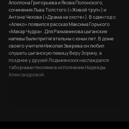
Аполлона Григорьева и Якова Полонского,
сочинения Льва Толстого («Живой труп») и
Антона Чехова («Драма на охоте»). В один год с
«Алеко» появился рассказ Максима Горького
«Макар Чудра». Для Рахманинова цыганские
напевы были притягательны с юных лет. В доме
своего учителя Николая Зверева он любил
слушать цыганскую певицу Веру Зорину, а
позднее у друзей Лодыженских наслаждался
таборными песнями в исполнении Надежды
Александровой.