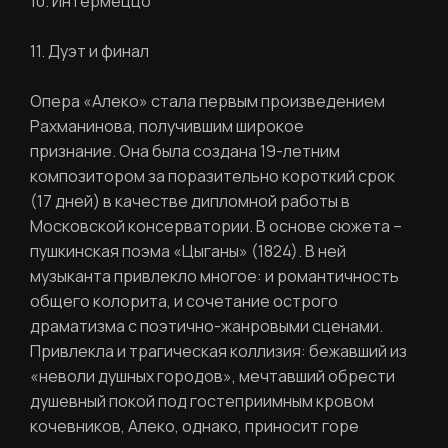
10. Интермеццо
11. Дуэт и финал
Опера «Алеко» стала первым произведением
Рахманинова, получившим широкое
признание. Она была создана 19-летним
композитором за поразительно короткий срок
(17 дней) в качестве дипломной работы в
Московской консерватории. В основе сюжета –
пушкинская поэма «Цыганы» (1824). В ней
музыканта привлекло многое: и романтичность
общего колорита, и сочетание острого
драматизма с поэтично-жанровыми сценами.
Привлекла и трагическая коллизия: бежавший из
РЕГИСТРАЦИЯ
«неволи душных городов», мечтавший обрести
душевный покой под гостеприимным кровом
кочевников, Алеко, однако, приносит горе
Ваше имя