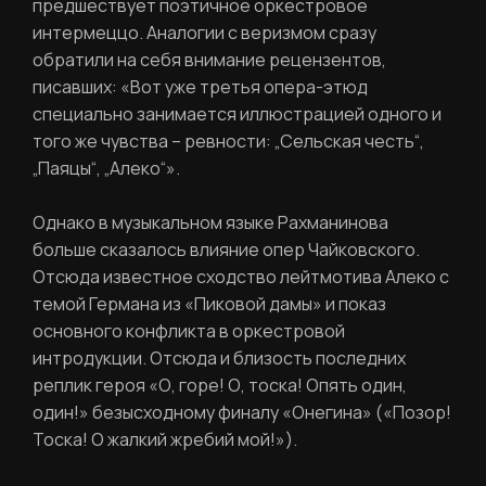
предшествует поэтичное оркестровое
Вход в личный кабинет
интермеццо. Аналогии с веризмом сразу
Забыли пароль?
обратили на себя внимание рецензентов,
писавших: «Вот уже третья опера-этюд
Регистрация
специально занимается иллюстрацией одного и
Нажимая кнопку «Отправить», вы
соглашаетесь с
правилами обработки
того же чувства – ревности: „Сельская честь“,
персональных данных
„Паяцы“, „Алеко“».
Отправить
Однако в музыкальном языке Рахманинова
больше сказалось влияние опер Чайковского.
Отсюда известное сходство лейтмотива Алеко с
темой Германа из «Пиковой дамы» и показ
Вход в личный кабинет
основного конфликта в оркестровой
интродукции. Отсюда и близость последних
реплик героя «О, горе! О, тоска! Опять один,
один!» безысходному финалу «Онегина» («Позор!
Тоска! О жалкий жребий мой!»).