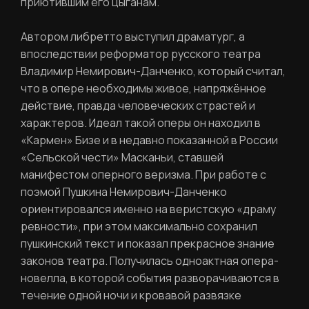
приютившим его цыганам.
Автором либретто выступил драматург, а
впоследствии реформатор русского театра
Фамилия
Владимир Немирович-Данченко, который считал,
ЛИЧНЫЙ КАБИНЕТ
что в опере необходимы живое, напряжённое
действие, правда человеческих страстей и
Ваш email
характеров. Идеал такой оперы он находил в
ВОССТАНОВИТЬ ПАРОЛЬ
«Кармен» Бизе и в недавно показанной в России
Ваш email
«Сельской чести» Масканьи, ставшей
манифестом оперного веризма. При работе с
поэмой Пушкина Немирович-Данченко
Пароль
ориентировался именно на веристскую «драму
ревности», при этом максимально сохранил
Задайте пароль
пушкинский текст и показал прекрасное знание
Отправить
законов театра. Получилась одноактная опера-
новелла, в которой события разворачиваются в
Войти
течение одной ночи и кровавой развязке
Повторите пароль