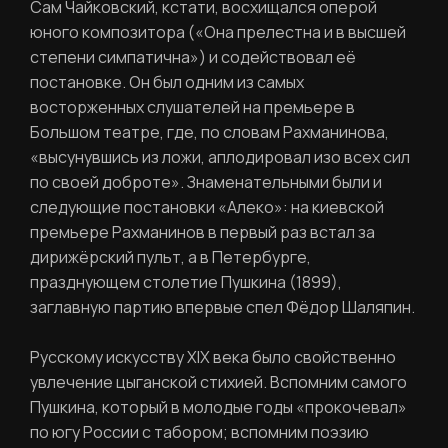
Сам Чайковский, кстати, восхищался оперой
юного композитора («Она прелестна и в высшей
степени симпатична») и содействовал её
постановке. Он был одним из самых
восторженных слушателей на премьере в
Большом театре, где, по словам Рахманинова,
«высунувшись из ложи, аплодировал изо всех сил
по своей доброте». Знаменательными были и
следующие постановки «Алеко»: на киевской
премьере Рахманинов в первый раз встал за
дирижёрский пульт, а в Петербурге,
празднующем столетие Пушкина (1899),
заглавную партию впервые спел Фёдор Шаляпин.
Русскому искусству XIX века было свойственно
увлечение цыганской стихией. Вспомним самого
Пушкина, который в молодые годы «прокочевал»
по югу России с табором; вспомним поэзию