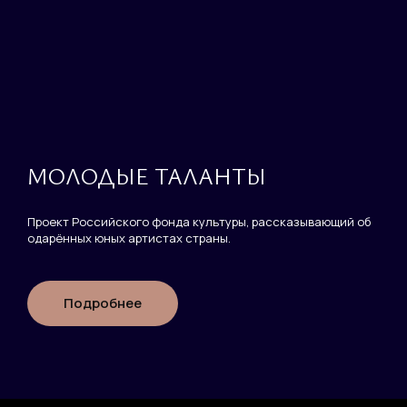
Фамилия
ЛИЧНЫЙ КАБИНЕТ
Ваш email
ВОССТАНОВИТЬ ПАРОЛЬ
Ваш email
Пароль
МОЛОДЫЕ ТАЛАНТЫ
Задайте пароль
Проект Российского фонда культуры, рассказывающий об
одарённых юных артистах страны.
Отправить
Войти
Подробнее
Повторите пароль
Вход в личный кабинет
Забыли пароль?