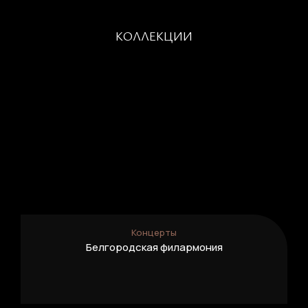
Регистрация
Нажимая кнопку «Отправить», вы
соглашаетесь с
правилами обработки
персональных данных
КОЛЛЕКЦИИ
Отправить
Вход в личный кабинет
Концерты
Белгородская филармония