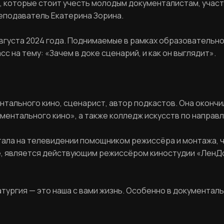
х, которые стоит учесть молодым документалистам, участ
еподаватель Екатерина Зорина.
 августа 2024 года. Поднимаемые в рамках образователь
 на тему: «Зачем в доке сценарий, и как он выглядит».
нтального кино, сценарист, автор подкастов. Она окончи
ентального кино», а также колледж искусств по направл
отала на телевидении помощником режиссёра и монтажа, 
ле, является действующим режиссёром киностудии «ЛенД
РЕГИСТРАЦИЯ
ургия — это наша с вами жизнь. Особенно в документаль
Ваше имя