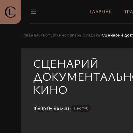
ГЛАВНАЯ
ТР
Главная
Леотуб
Кинолагерь Суздаль
Сценарий док
СЦЕНАРИЙ
ДОКУМЕНТАЛЬН
КИНО
1080p
0+
84 мин.
Леотуб