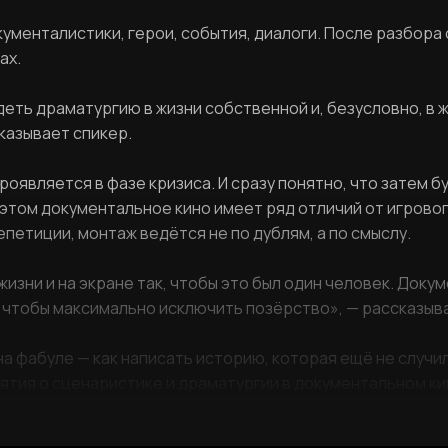
кументалистики, герои, события, диалоги. После разбора
Фамилия
ЛИЧНЫЙ КАБИНЕТ
ах.
ть драматургию в жизни собственной и, безусловно, в жи
Ваш email
сказывает спикер.
ВОССТАНОВИТЬ ПАРОЛЬ
Ваш email
оявляется в фазе кризиса. И сразу понятно, что затем б
том документальное кино имеет ряд отличий от игрового.
епетиции, монтаж ведётся не по дублям, а по смыслу.
Пароль
Задайте пароль
жизни и на экране так, чтобы это был один человек. Доку
, чтобы максимально исключить позёрство», — рассказыв
Отправить
 фабуле — как написать историю, которая ещё не случила
Войти
тия о сценаристике и драматургии в документальном ки
Повторите пароль
Вход в личный кабинет
Забыли пароль?