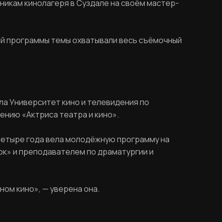
никам кинолагеря в Суздале на своём мастер-
ной программы темы охватывали весь съёмочный
ла Университет кино и телевидения по
ению «Актриса театра и кино».
четыре года вела молодёжную программу на
ок» и преподавателем по драматургии и
ном кино», — уверена она.