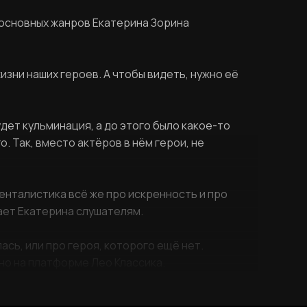
 основных жанров Екатерина Зорина
зни наших героев. А чтобы видеть, нужно её
удет кульминация, а до этого было какое-то
 Так, вместо актёров в нём герои, не
менталистика всё же про искренность и про
ает Екатерина слушателям.
сь, или про героя, которого ещё нет.
но на платформе Лео Классика.