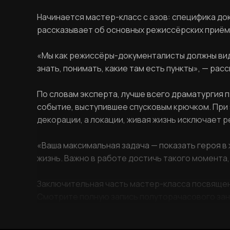
Начинается мастер-класс с азов: специфика до
рассказывает об основных режиссёрских приём
«Мы как режиссёры-документалисты должны виде
знать, понимать, какие там есть пункты», — рас
По словам эксперта, лучше всего драматургия пр
событие, выступившее спусковым крючком. При э
декорации, а локации, живая жизнь исключает р
«Ваша максимальная задача — показать героя в 
жизнь. Важно в работе достичь такого момента
Заключительная часть мастер-класса посвящена
Смотрите полную запись полуторачасового заня