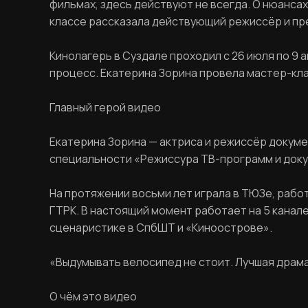
фильмах, здесь действуют не всегда. О нюанса
классе рассказала действующий режиссёр и пр
Кинолагерь в Суздале проходил с 26 июля по 9
процесс. Екатерина Зорина провела мастер-класс
Главный герой видео
Екатерина Зорина — актриса и режиссёр докуме
специальности «Режиссура ТВ-программ и докум
На протяжении восьми лет играла в ТЮЗе, раб
ГТРК. В настоящий момент работает на 5 кана
сценаристике в СпбШТ и «Киноострове».
«Выдумывать велосипед не стоит. Лучшая драмат
О чём это видео