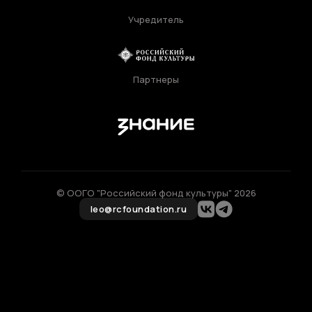
Учредитель
РЕГИСТРАЦИЯ
Партнеры
Ваше имя
© ООГО "Российский фонд культуры" 2026
ЛИЧНЫЙ КАБИНЕТ
Фамилия
leo@rcfoundation.ru
Ваш email
ВОССТАНОВИТЬ ПАРОЛЬ
Ваш email