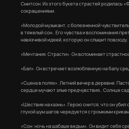
Смитсон. Из этого букета страстей родилась 
сокращениями.
«Молодой музыкант, с болезненной чувствител
в тяжелый сон.. Его чувства и воспоминания пр
навязчивой идеей, которую он слышит повсюду.
«Мечтания. Страсти». Он вспоминает страстно
«Бал». Он встречает возлюбленную на балу сре
«Сцена в полях». Летний вечер в деревне. Пас
сердце мучают злые предчувствия… Солнце садит
«Шествие на казнь». Герою снится, что он убил
глухой шум шагов чередуется с громкими крика
«Сон: ночь на шабаше ведьм». Он видит себя ср