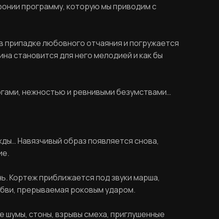
фонии программу, которую мы приводим с
в припадке любовного отчаяния и погружается
ина становится для него мелодией и как бы
огами, нежностью и ревнивыми безумствами…
жды… Навязчивый образ появляется снова,
ие.
нь. Кортеж приближается под звуки марша,
юбви, прерываемая роковым ударом.
е шумы, стоны, взрывы смеха, приглушенные