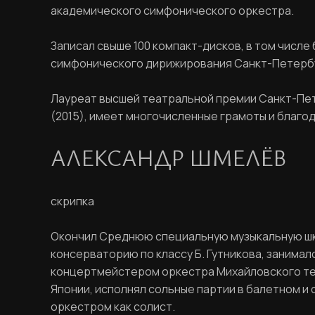
академического симфонического оркестра.
Записал свыше 100 компакт-дисков, в том числ
симфонического дирижирования Санкт-Петербу
Лауреат высшей театральной премии Санкт-Пете
(2015), имеет многочисленные грамоты и благо
АЛЕКСАНДР ШМЕЛЁВ
скрипка
Окончил Среднюю специальную музыкальную шко
консерваторию по классу Б. Гутникова, занимал
концертмейстером оркестра Михайловского теат
Японии, исполнял сольные партии в балетном и
оркестром как солист.