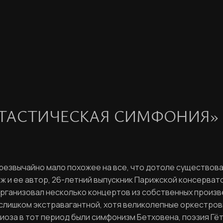
НТАСТИЧЕСКАЯ СИМФОНИЯ»
езвычайно мало похожее на все, что дотоле существовал
ж и ее автор, 26-летний выпускник Парижской консерватор
рганизовал несколько концертов из собственных произв
 слишком экстравагантной, хотя великолепные оркестров
за в тот период были симфонизм Бетховена, поэзия Гёт