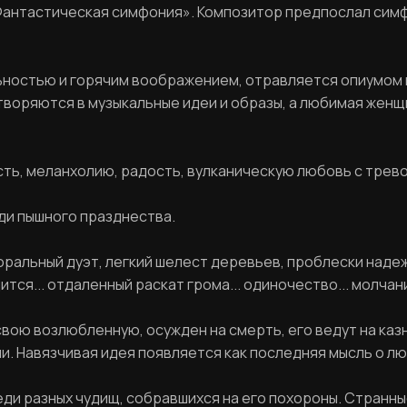
«Фантастическая симфония». Композитор предпослал сим
ьностью и горячим воображением, отравляется опиумом 
етворяются в музыкальные идеи и образы, а любимая женщ
сть, меланхолию, радость, вулканическую любовь с трев
ди пышного празднества.
торальный дуэт, легкий шелест деревьев, проблески наде
ся... отдаленный раскат грома... одиночество... молчан
 свою возлюбленную, осужден на смерть, его ведут на каз
ми. Навязчивая идея появляется как последняя мысль о л
еди разных чудищ, собравшихся на его похороны. Странны