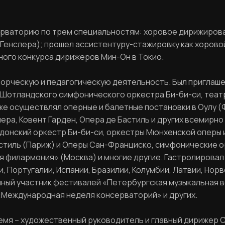
Пароль
Задайте пароль
рваторию по трем специальностям: хоровое дирижирова
. Генслера); прошел ассистентуру-стажировку как хоров
Отправить
ного конкурса дирижеров Мин-Он в Токио.
Войти
орческую и педагогическую деятельность. Был приглаш
Повторите пароль
Вход в личный кабинет
), Шотландского симфонического оркестра Би-би-си, теат
Забыли пароль?
же осуществлял оперные и балетные постановки в Оулу 
ра, Ковент Гарден, Опера де Бастиль и других всемирно
донский оркестр Би-би-си, оркестры Мюнхенской оперы
Регистрация
Нажимая кнопку «Отправить», вы соглашаетесь с
стиль (Париж) и Оперы Сан-Франциско, симфонические о
правилами обработки персональных данных
кая филармония» (Москва) и многие другие. Гастролировал
 Португалии, Испании, Бразилии, Колумбии, Латвии, Норве
янный участник фестивалей «Петербургская музыкальная в
Отправить
«Международная неделя консерваторий» и других.
 время – художественный руководитель и главный дириже