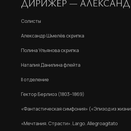
ДИРИЖЁР — АЛЕКСАНД
Солисты
Александр Шмелёв скрипка
Полина Ульянова скрипка
Наталия Данилина флейта
II отделение
Гектор Берлиоз
(1803–1869)
«Фантастическая симфония» («Эпизод из жизни а
«Мечтания. Страсти». Largo. Allegroagitato