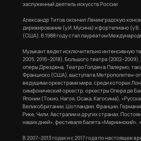
заслуженный деятель искусств России
Александр Титов окончил Ленинградскую консе
дирижирование (у И. Мусина) и фортепиано (у В
(CША). В 1988 году стал лауреатом Международ
Музыкант ведет исключительно интенсивную тв
2005, 2016–2018), Большого театра (2002–2009
оперы Дрездена, Театро Голден в Палермо, так
Франциско (США), выступал в Метрополитен-опе
ведущими оркестрами мира, среди которых Лон
симфонический оркестр, оркестры Опера де Ба
Японии (Токио, Нагоя, Осака, Кагосима), «Русс
Великобритании, Шотландии, Франции, Германии,
Рике, Чили, Австралии и других странах. Посто
наших дней», фестиваля балета «Мариинский», 
В 2007–2013 годах и с 2017 года по настоящее