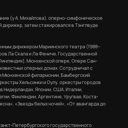
ние (у А. Михайлова), оперно-симфоническое
ой дирижер, затем стажировался в Тэнглвуде
енным дирижером Мариинского театра (1988–
ров Ла Скала и Ла Фениче, Государственной
(Финляндия), Мюнхенской опере, Опере Сан-
 известных оперных домах. Сотрудничал с
 и Мюнхенской филармонии, Бамбергский
ркестры Хельсинки и Оулу, оркестры городов
 в Нидерландах, Японии, США, Италии,
гии, Финляндии, Аргентине, Уругвае, Коста-
есна», «Звезды белых ночей», «От авангарда до
р Санкт-Петербургского государственного