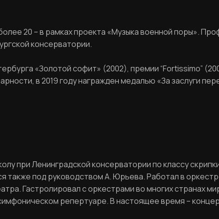
Вход в личный кабинет
е более 20 – в рамках проекта «Музыка военной поры». П
ргской консерватории.
рбурга «Золотой софит» (2002), премии “Fortissimo” (2
дарности, в 2019 году награжден медалью «За заслуги пе
лу при Ленинградской консерватории по классу скрипки 
ся также под руководством А. Юрьева. Работал в оркест
ра. Гастролировал с оркестрами во многих странах мира,
 симфоническом репертуаре. В настоящее время – конце