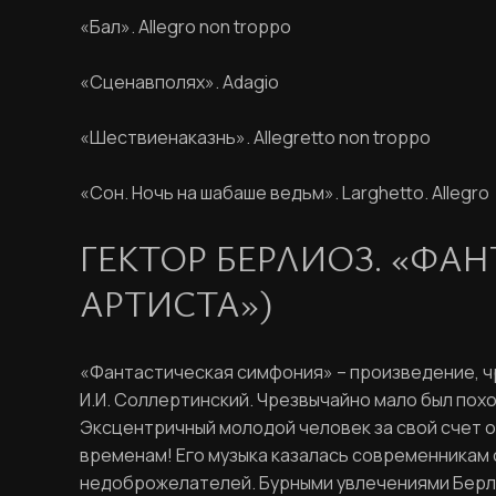
«Бал». Allegro non troppo
«Сценавполях». Adagio
«Шествиенаказнь». Allegretto non troppo
«Сон. Ночь на шабаше ведьм». Larghetto. Allegro
ГЕКТОР БЕРЛИОЗ. «ФА
АРТИСТА»)
«Фантастическая симфония» – произведение, чр
И.И. Соллертинский. Чрезвычайно мало был похо
Эксцентричный молодой человек за свой счет о
временам! Его музыка казалась современникам
недоброжелателей. Бурными увлечениями Берлио