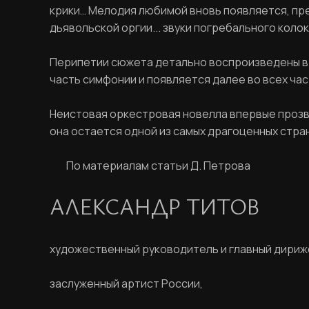
крики… Мелодия любимой вновь появляется, пре
дьявольской оргии... звуки погребального колок
Перипетии сюжета детально воспроизведены в 
часть симфонии и появляется далее во всех час
Неистовая оркестровая новелла впервые прозвуч
она остается одной из самых драгоценных стра
По материалам статьи Д. Петрова
АЛЕКСАНДР ТИТОВ
художественный руководитель и главный дири
заслуженный артист России,