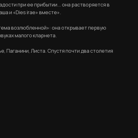
дости при ее прибытии... она растворяется в
ша и «Dies irae» вместе».
тема возлюбленной»: она открывает первую
звуках малого кларнета.
е, Паганини, Листа. Спустя почти два столетия