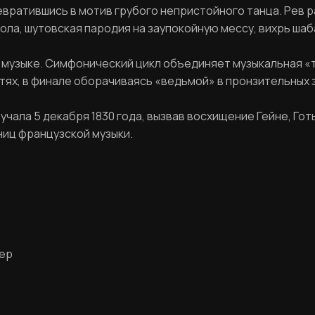
вратившись в мотив грубого непристойного танца. Рев ра
ола, шутовская пародия на заупокойную мессу, вихрь шаба
музыке. Симфонический цикл объединяет музыкальная «
РЕГИСТРАЦИЯ
тях, в финале оборачиваясь «ведьмой» в пронзительных 
Ваше имя
ала 5 декабря 1830 года, вызвав восхищение Гейне, Готь
ниц французской музыки.
Фамилия
ЛИЧНЫЙ КАБИНЕТ
Ваш email
жер
ВОССТАНОВИТЬ ПАРОЛЬ
Ваш email