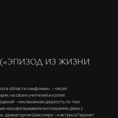
 («ЭПИЗОД ИЗ ЖИЗНИ
о в области симфонии», – писал
ии, на своих учителей и коллег.
едений – неслыханная дерзость по тем
ые находки вызывали восхищение даже у
е, драматургия Шекспира – и актриса Гарриет