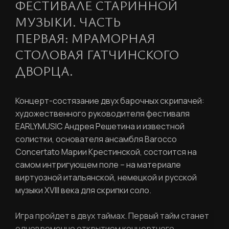
ФЕСТИВАЛЕ СТАРИННОЙ
МУЗЫКИ. ЧАСТЬ
ПЕРВАЯ: МРАМОРНАЯ
СТОЛОВАЯ ГАТЧИНСКОГО
ДВОРЦА.
Концерт-состязание двух барочных скрипачей:
художественного руководителя фестиваля
EARLYMUSIC Андрея Решетина и известной
РЕГИСТРАЦИЯ
солистки, основателя ансамбля Barocco
Concertato Марии Крестинской, состоится на
самом интригующем поле – на материале
Ваше имя
виртуозной итальянской, немецкой и русской
музыки XVIII века для скрипки соло.
Игра пройдет в двух таймах. Первый тайм станет
Фамилия
одновременно открытием концертного