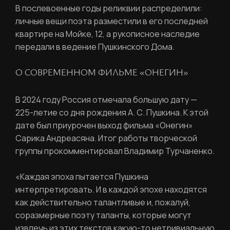
В послевоенные годы реликвии распределили:
личные вещи поэта разместили в его последней
квартире на Мойке, 12, а рукописное наследие
передали в ведение Пушкинского Дома.
О СОВРЕМЕННОМ ФИЛЬМЕ «ОНЕГИН»
В 2024 году Россия отмечала большую дату —
225-летие со дня рождения А. С. Пушкина. К этой
дате был приурочен выход фильма «Онегин»
Сарика Андреасяна. Итог работы творческой
группы прокомментировал Владимир Турчаненко.
«Каждая эпоха пытается Пушкина
интерпретировать. И в каждой эпохе находятся
как действительно талантливые и, пожалуй,
соразмерные поэту таланты, которые могут
извлечь из этих текстов какую-то нетривиальную