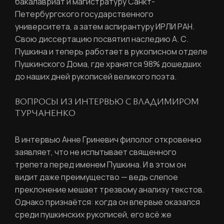
бакалавриат и магистратуру Санкт-
Петербургского государственного
университета, а затем аспирантуру ИРЛИ РАН.
Свою диссертацию посвятил наследию А. С.
Пушкина и теперь работает в рукописном отделе
Пушкинского Дома, где хранятся 98% дошедших
до наших дней рукописей великого поэта.
ВОПРОСЫ ИЗ ИНТЕРВЬЮ С ВЛАДИМИРОМ
ТУРЧАНЕНКО
В интервью Анне Гриневич филолог откровенно
заявляет, что не испытывает священного
трепета перед именем Пушкина. И в этом он
видит даже преимущество — ведь слепое
преклонение мешает трезвому анализу текстов.
Однако признаётся: когда он впервые оказался
среди пушкинских рукописей, его всё же