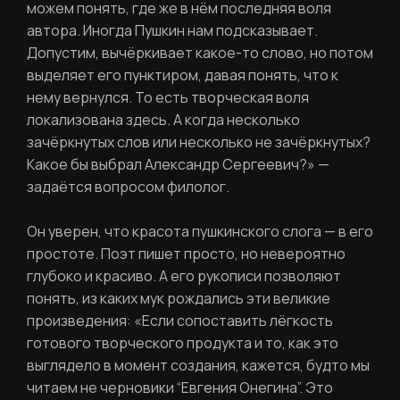
можем понять, где же в нём последняя воля
автора. Иногда Пушкин нам подсказывает.
Допустим, вычёркивает какое-то слово, но потом
выделяет его пунктиром, давая понять, что к
нему вернулся. То есть творческая воля
локализована здесь. А когда несколько
зачёркнутых слов или несколько не зачёркнутых?
Какое бы выбрал Александр Сергеевич?» —
задаётся вопросом филолог.
РЕГИСТРАЦИЯ
Он уверен, что красота пушкинского слога — в его
простоте. Поэт пишет просто, но невероятно
Ваше имя
глубоко и красиво. А его рукописи позволяют
понять, из каких мук рождались эти великие
произведения: «Если сопоставить лёгкость
готового творческого продукта и то, как это
выглядело в момент создания, кажется, будто мы
Фамилия
ЛИЧНЫЙ КАБИНЕТ
читаем не черновики “Евгения Онегина”. Это