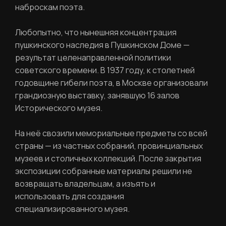
персональных данных
наброскам поэта.
Любопытно, что нынешняя концентрация
Отправить
пушкинского наследия в Пушкинском Доме —
результат целенаправленной политики
советского времени. В 1937 году, к столетней
Вход в личный кабинет
годовщине гибели поэта, в Москве организовали
грандиозную выставку, занявшую 16 залов
Исторического музея.
На неё свозили мемориальные предметы со всей
страны — из частных собраний, провинциальных
музеев и столичных коллекций. После закрытия
экспозиции собранные материалы решили не
возвращать владельцам, а изъять и
использовать для создания
специализированного музея.