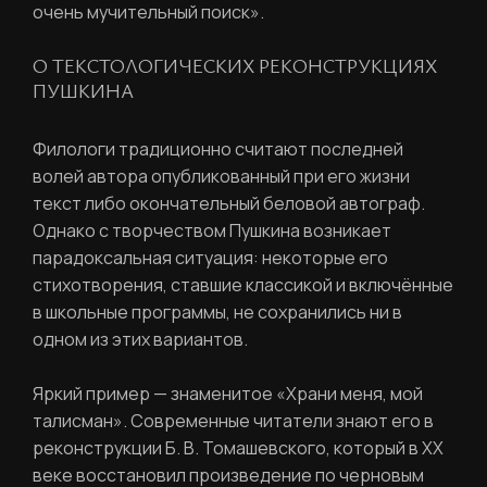
очень мучительный поиск».
Ваш email
О ТЕКСТОЛОГИЧЕСКИХ РЕКОНСТРУКЦИЯХ
ВОССТАНОВИТЬ ПАРОЛЬ
ПУШКИНА
Ваш email
Филологи традиционно считают последней
Пароль
волей автора опубликованный при его жизни
текст либо окончательный беловой автограф.
Задайте пароль
Однако с творчеством Пушкина возникает
парадоксальная ситуация: некоторые его
Отправить
стихотворения, ставшие классикой и включённые
в школьные программы, не сохранились ни в
Войти
одном из этих вариантов.
Повторите пароль
Вход в личный кабинет
Забыли пароль?
Яркий пример — знаменитое «Храни меня, мой
талисман». Современные читатели знают его в
реконструкции Б. В. Томашевского, который в XX
Регистрация
Нажимая кнопку «Отправить», вы
веке восстановил произведение по черновым
соглашаетесь с
правилами обработки