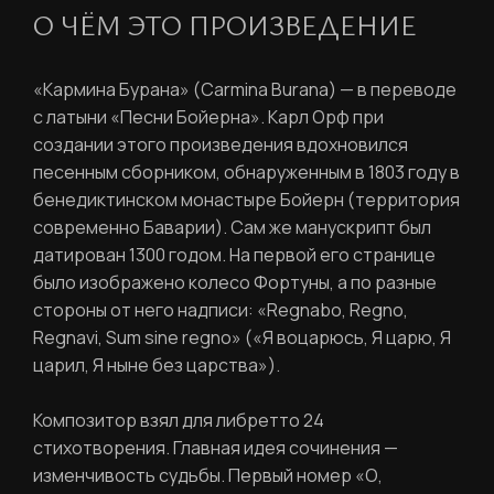
О ЧЁМ ЭТО ПРОИЗВЕДЕНИЕ
«Кармина Бурана» (Carmina Burana) — в переводе
с латыни «Песни Бойерна».
Карл Орф при
создании этого произведения вдохновился
песенным сборником, обнаруженным в 1803 году в
бенедиктинском монастыре Бойерн (территория
современно Баварии). Сам же манускрипт был
датирован 1300 годом.
На первой его странице
было изображено колесо Фортуны, а по разные
стороны от него надписи: «Regnabo, Regno,
Regnavi, Sum sine regno» (
«Я воцарюсь, Я царю, Я
царил, Я ныне без царства»
).
Композитор взял для либретто 24
стихотворения. Главная идея сочинения —
изменчивость судьбы. Первый номер «О,