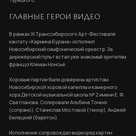
Турецкого.
Пароль
ГЛАВНЫЕ ГЕРОИ ВИДЕО
Задайте пароль
Отправить
В рамках XI Транссибирского Арт-Фестиваля
кантату «Кармина Бурана» исполнил
Войти
Новосибирский симфонический оркестр. За
Повторите пароль
дирижёрский пульт встал уже знакомый зрителям
Вход в личный кабинет
Забыли пароль?
француз Клеман Нонсьё.
Хоровые партии были доверены артистам
Регистрация
Нажимая кнопку «Отправить», вы
Новосибирской хоровой капеллы и камерного
соглашаетесь с
правилами обработки
хора Детской музыкальной школы № 2 имени Е. Ф.
персональных данных
Светланова. Солировали Альбина Тонких
(сопрано), Станислав Мостовой (тенор), Анджей
Отправить
Белецкий (баритон).
Исполнение сопровождал видеоряд картин