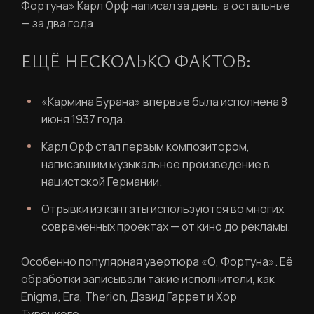
Фортуна» Карл Орф написал за день, а остальные
— за два года.
ЕЩЁ НЕСКОЛЬКО ФАКТОВ:
РЕГИСТРАЦИЯ
«Кармина Бурана» впервые была исполнена 8
Ваше имя
июня 1937 года.
Карл Орф стал первым композитором,
написавшим музыкальное произведение в
нацистской Германии.
Фамилия
ЛИЧНЫЙ КАБИНЕТ
Отрывки из кантаты используются во многих
современных проектах — от кино до рекламы.
Ваш email
Особенно популярная увертюра «О, Фортуна». Её
ВОССТАНОВИТЬ ПАРОЛЬ
Ваш email
обработки записывали такие исполнители, как
Enigma, Era, Therion, Дэвид Гаррет и Хор