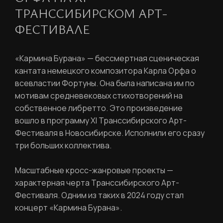
ТРАНССИБИРСКОМ АРТ-
ФЕСТИВАЛЕ
«Кармина Бурана»
— бессмертная сценическая
кантата немецкого композитора Карла Орфа о
всевластии Фортуны. Она была написана им по
мотивам средневековых стихотворений на
собственное либретто. Это произведение
вошло в программу
XI Транссибирского Арт-
Фестиваля
в Новосибирске. Исполнили его сразу
три больших коллектива.
Масштабные кросс-жанровые проекты —
характерная черта Транссибирского Арт-
Фестиваля.
Одним из таких в 2024 году стал
концерт «Кармина Бурана».