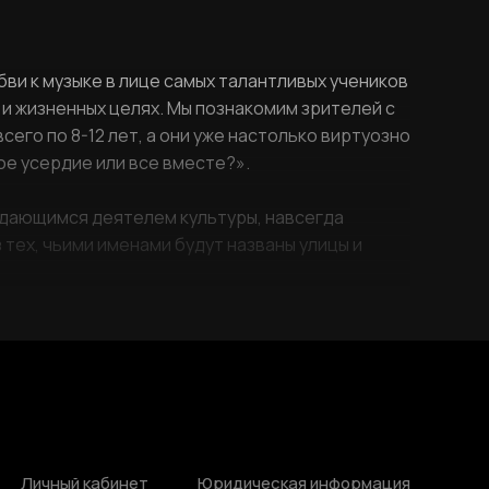
ви к музыке в лице самых талантливых учеников
 и жизненных целях. Мы познакомим зрителей с
его по 8-12 лет, а они уже настолько виртуозно
ое усердие или все вместе?».
выдающимся деятелем культуры, навсегда
 тех, чьими именами будут названы улицы и
Личный кабинет
Юридическая информация