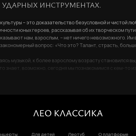
 УДАРНЫХ ИНСТРУМЕНТАХ.
РЕГИСТРАЦИЯ
ультуры – это доказательство безусловной и чистой люб
Ваше имя
чности юных героев, рассказывая об их творческом пути
зывают нам, взрослым, – нет ничего невозможного. Им вс
закономерный вопрос: «Что это? Талант, страсть, больш
имаясь музыкой, к более взрослому возрасту становился 
Фамилия
ЛИЧНЫЙ КАБИНЕТ
то знает, возможно, сегодня мы познакомимся с кем-то из
Ваш email
ВОССТАНОВИТЬ ПАРОЛЬ
Ваш email
Пароль
Задайте пароль
онцерты
Для детей
Леотуб
О платформе