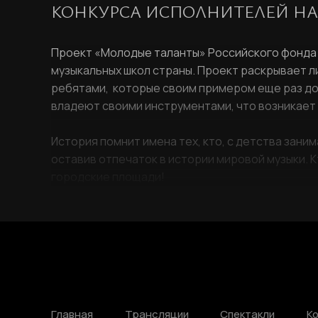
КОНКУРСА ИСПОЛНИТЕЛЕЙ НА
Проект «Молодые таланты» Российского фонда к
музыкальных школ страны. Проект раскрывает ли
ребятами, которые своим примером еще раз дока
владеют своими инструментами, что возникает 
История помнит имена тех, кто, с детства зан
оставив отпечаток в истории мировой музыки. К
городские площади!
Главная
Трансляции
Спектакли
К