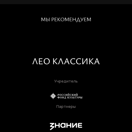
Ваш email
МЫ РЕКОМЕНДУЕМ
Пароль
Задайте пароль
Отправить
Войти
Повторите пароль
Вход в личный кабинет
Учредитель
Забыли пароль?
Регистрация
Нажимая кнопку «Отправить», вы
Партнеры
соглашаетесь с
правилами обработки
персональных данных
Отправить