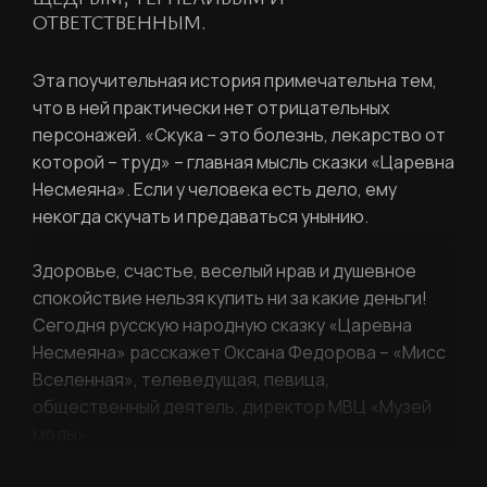
ОТВЕТСТВЕННЫМ.
Эта поучительная история примечательна тем,
что в ней практически нет отрицательных
персонажей. «Скука – это болезнь, лекарство от
которой – труд» – главная мысль сказки «Царевна
РЕГИСТРАЦИЯ
Несмеяна». Если у человека есть дело, ему
некогда скучать и предаваться унынию.
Ваше имя
Здоровье, счастье, веселый нрав и душевное
спокойствие нельзя купить ни за какие деньги!
Сегодня русскую народную сказку «Царевна
Несмеяна» расскажет Оксана Федорова – «Мисс
Фамилия
Вселенная», телеведущая, певица,
ЛИЧНЫЙ КАБИНЕТ
общественный деятель, директор МВЦ «Музей
моды».
Ваш email
ВОССТАНОВИТЬ ПАРОЛЬ