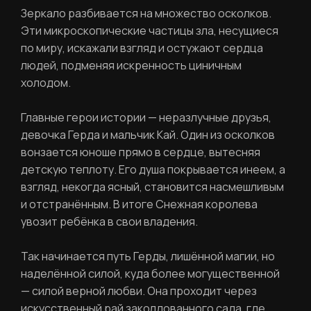
Зеркало разбивается на множество осколков.
Ваш email
Эти микроскопические частицы зла, несущиеся
ВОССТАНОВИТЬ ПАРОЛЬ
по миру, искажали взгляд и остужают сердца
Ваш email
людей, подменяя искренность циничным
холодом.
Пароль
Главные герои истории — неразлучные друзья,
девочка Герда и мальчик Кай. Один из осколков
Задайте пароль
вонзается юноше прямо в сердце, вытесняя
Отправить
детскую теплоту. Его душа покрывается инеем, а
взгляд, некогда ясный, становится насмешливым
и отстранённым. В итоге Снежная королева
Войти
Повторите пароль
увозит ребёнка в свои владения.
Вход в личный кабинет
Забыли пароль?
Так начинается путь Герды, лишённой магии, но
наделённой силой, куда более могущественной
— силой верной любви. Она проходит через
Регистрация
Нажимая кнопку «Отправить», вы
соглашаетесь с
правилами обработки
искусственный рай заколдованного сада, где