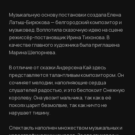
Музыкальную основу постановки создала Елена
Латыш-Бирюкова — белгородский композитор и
музыковед. Воплотила сказочную идею на сцене
режиссёр-постановщик Ирина Тихонова. В
качестве главного художника была приглашена
Марина Шепорнева.
В отличие от сказки Андерсена Кай здесь
представляется талантливым композитором. Он
сочиняет мелодии, наполняющие сердца
слушателей радостью, и это беспокоит Снежную
королеву. Она увозит мальчика, так как в её
покоях царит безмолвие, так как ничто не
нарушает тишину.
Спектакль наполнен множеством музыкальных и