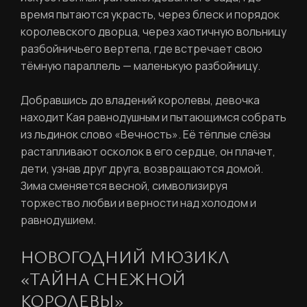
персональных данных
время пытаются украсть, через блеск и порядок
королевского дворца, через хаотичную вольницу
Отправить
разбойничьего вертепа, где встречает свою
тёмную параллель — маленькую разбойницу.
Добравшись до владений королевы, девочка
Вход в личный кабинет
находит Кая равнодушным и пытающимся собрать
из льдинок слово «Вечность». Её тёплые слёзы
растапливают осколок в его сердце, он плачет,
дети, узнав друг друга, возвращаются домой.
Зима сменяется весной, символизируя
торжество любви и верности над холодом и
равнодушием.
НОВОГОДНИЙ МЮЗИКЛ
«ТАЙНА СНЕЖНОЙ
КОРОЛЕВЫ»