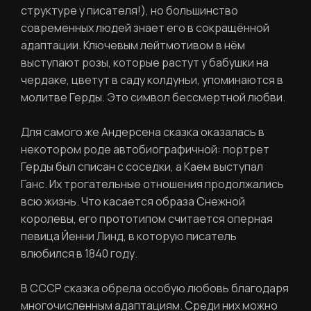
структуре у писателя!), но большинство
современных людей знает его в сокращённой
адаптации. Ключевым лейтмотивом в нём
выступают розы, которые растут у бабушки на
чердаке, цветут в саду колдуньи, упоминаются в
молитве Герды. Это символ бессмертной любви.
Для самого же Андерсена сказка оказалась в
некотором роде автобиографичной: портрет
Герды был списан с соседки, а Каем выступал
Ганс. Их трогательные отношения продолжались
всю жизнь. Что касается образа Снежной
королевы, его прототипом считается оперная
певица Йенни Линд, в которую писатель
влюбился в 1840 году.
В СССР сказка обрела особую любовь благодаря
многочисленным адаптациям. Среди них можно