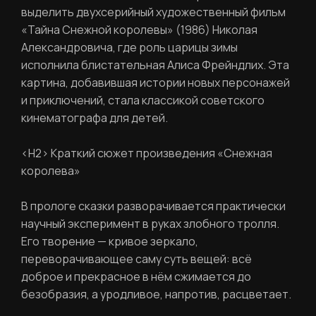
выделить двухсерийный художественный фильм
«Тайна Снежной королевы» (1986) Николая
Александровича, где роль царицы зимы
исполнила блистательная Алиса Фрейндлих. Эта
картина, добавившая истории новых персонажей
и приключений, стала классикой советского
кинематографа для детей.
<H2> Краткий сюжет произведения «Снежная
РЕГИСТРАЦИЯ
королева»
В прологе сказки разворачивается практически
Ваше имя
научный эксперимент в руках злобного тролля.
Его творение — кривое зеркало,
переворачивающее саму суть вещей: всё
доброе и прекрасное в нём сжимается до
Фамилия
безобразия, а уродливое, напротив, расцветает.
ЛИЧНЫЙ КАБИНЕТ