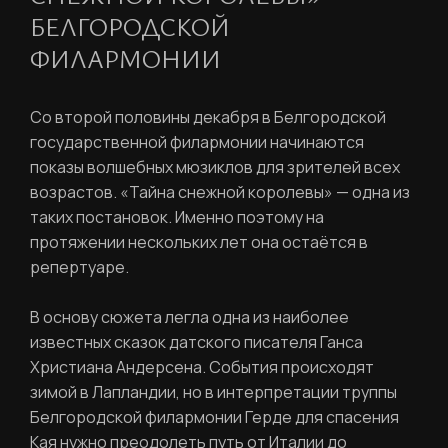
БЕЛГОРОДСКОЙ
ФИЛАРМОНИИ
Со второй половины декабря в Белгородской
государственной филармонии начинаются
показы волшебных мюзиклов для зрителей всех
возрастов. «Тайна снежной королевы» — одна из
таких постановок. Именно поэтому на
протяжении нескольких лет она остаётся в
репертуаре.
В основу сюжета легла одна из наиболее
известных сказок датского писателя Ганса
Христиана Андерсена. События происходят
зимой в Лапландии, но в интерпретации труппы
Белгородской филармонии Герде для спасения
Кая нужно преодолеть путь от Италии до