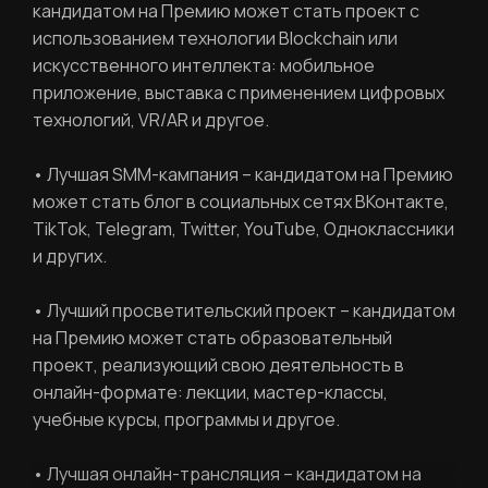
Ваш email
кандидатом на Премию может стать проект с
использованием технологии Blockchain или
ВОССТАНОВИТЬ ПАРОЛЬ
Ваш email
искусственного интеллекта: мобильное
приложение, выставка с применением цифровых
технологий, VR/AR и другое.
Пароль
• Лучшая SMM-кампания – кандидатом на Премию
Задайте пароль
может стать блог в социальных сетях ВКонтакте,
Отправить
TikTok, Telegram, Twitter, YouTube, Одноклассники
и других.
Войти
Повторите пароль
• Лучший просветительский проект – кандидатом
Вход в личный кабинет
на Премию может стать образовательный
Забыли пароль?
проект, реализующий свою деятельность в
онлайн-формате: лекции, мастер-классы,
учебные курсы, программы и другое.
Регистрация
Нажимая кнопку «Отправить», вы
соглашаетесь с
правилами обработки
персональных данных
• Лучшая онлайн-трансляция – кандидатом на