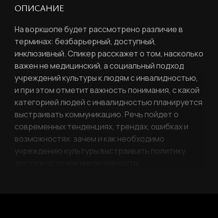
ОПИСАНИЕ
На воркшопе будет рассмотрено различие в
РЕГИСТРАЦИЯ
терминах: безбарьерный, доступный,
инклюзивный. Спикер расскажет о том, насколько
Ваше имя
важен не медицинский, а социальный подход
учреждений культуры к людям с инвалидностью,
и при этом отметит важность понимания, с какой
категорией людей с инвалидностью планируется
выстраивать коммуникацию. Речь пойдет о
Фамилия
ЛИЧНЫЙ КАБИНЕТ
современных тенденциях, трендах, ошибках и
возможностях: зачем и как необходимо
учреждению культуры выстраивать политику
Ваш email
доступности или инклюзивности.
ВОССТАНОВИТЬ ПАРОЛЬ
Ваш email
Пароль