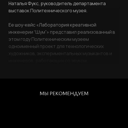
Наталья Фукс, руководитель департамента
выставок Политехнического музея.
РЕГИСТРАЦИЯ
Ее шоу-кейс «Лаборатория креативной
инженерии “Шум”» представил реализованный в
этом году Политехническим музеем
Ваше имя
одноименный проект для технологических
художников, экспериментальных музыкантов и
инженеров, работающих со звуком.
Фамилия
ЛИЧНЫЙ КАБИНЕТ
Ваш email
МЫ РЕКОМЕНДУЕМ
ВОССТАНОВИТЬ ПАРОЛЬ
Ваш email
Пароль