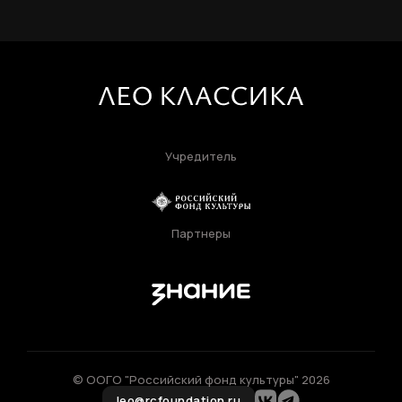
Пароль
Задайте пароль
Отправить
Войти
Учредитель
Повторите пароль
Вход в личный кабинет
Забыли пароль?
Партнеры
Регистрация
Нажимая кнопку «Отправить», вы
соглашаетесь с
правилами обработки
персональных данных
Отправить
© ООГО "Российский фонд культуры" 2026
leo@rcfoundation.ru