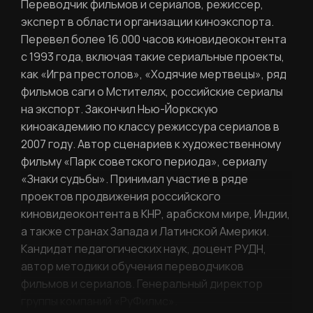
Переводчик фильмов и сериалов, режиссер,
эксперт в области организации киноэкспорта.
Перевел более 16.000 часов киновидеоконтента
с 1993 года, включая такие сериальные проекты,
как «Игра престолов», «Ходячие мертвецы», ряд
РЕГИСТРАЦИЯ
фильмов саги о Мстителях, российские сериалы
на экспорт. Закончил Нью-Йоркскую
Ваше имя
киноакадемию по классу режиссура сериалов в
2007 году. Автор сценариев к художественному
фильму «Парк советского периода», сериалу
«Знаки судьбы». Принимал участие в ряде
проектов продвижения российского
Фамилия
ЛИЧНЫЙ КАБИНЕТ
киновидеоконтента в КНР, арабском мире, Индии,
а также странах Запада и Латинской Америки.
Кандидат педагогических наук, доцент РУДН,
Ваш email
автор методики обучения переводчиков
ВОССТАНОВИТЬ ПАРОЛЬ
фильмов и сериалов. Генеральный директор
Ваш email
группы компаний «РуФилмс».