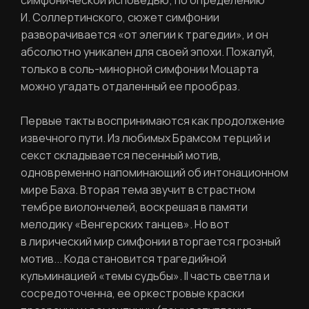
симфонической исповедью; по определению
И. Соллертинского, сюжет симфонии
разворачивается «от элегии к трагедии», и он
абсолютно уникален для своей эпохи. Пожалуй,
только в соль-минорной симфонии Моцарта
можно угадать отдаленный ее прообраз.
Первые такты воспринимаются как продолжение
извечного пути. Из любимых Брамсом терций и
секст складывается песенный мотив,
одновременно напоминающий об интонационном
мире Баха. Вторая тема звучит в страстном
тембре виолончелей, воскрешая в памяти
мелодику «Венгерских танцев». Но вот
в лирический мир симфонии вторгается грозный
мотив... Кода становится трагедийной
кульминацией «темы судьбы». II часть светла и
сосредоточенна, ее оркестровые краски