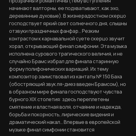
прозрачны и романтичны (тему вступления
начинают валторны, ее подхватывают, как эхо,
деревянные духовые). В жизнерадостном скерцо
господствует яркий свет солнечного дня, слышны
отзвуки праздничных фанфар… Резким
контрастом к карнавальной суете скерцо звучит
хорал, открывающий финал симфонии. Эта музыка
исполнена сурового трагического величия, и не
случайно Брамс избрал для финала старинную
форму полифонических вариаций. Их тему
композитор заимствовал из кантаты № 150 Баха
(обостряющий звук ля-диез введен Брамсом), но
в образном мире финала господствуют чувства
бурного XIX столетия: здесь переплетены
смятение и властная воля, отчаяние и надежда,
борьба и покорность, лирические видения и
драматический накал… Впервые в европейской
музыке финал симфонии становится