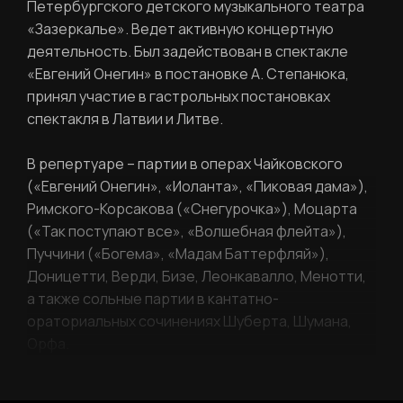
Петербургского детского музыкального театра
«Зазеркалье». Ведет активную концертную
деятельность. Был задействован в спектакле
«Евгений Онегин» в постановке А. Степанюка,
принял участие в гастрольных постановках
спектакля в Латвии и Литве.
В репертуаре – партии в операх Чайковского
(«Евгений Онегин», «Иоланта», «Пиковая дама»),
Римского-Корсакова («Снегурочка»), Моцарта
(«Так поступают все», «Волшебная флейта»),
Пуччини («Богема», «Мадам Баттерфляй»),
Доницетти, Верди, Бизе, Леонкавалло, Менотти,
а также сольные партии в кантатно-
ораториальных сочинениях Шуберта, Шумана,
Орфа.