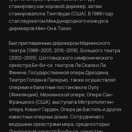
стажировку как хоровой дирижер, затем
стажировался в Тэнглвуде (CША). В 1988 году
стал лауреатом Международного конкурса
дирижеров Мин-Он в Токио.
Был приглашенным дирижером Мариинского
РЕГИСТРАЦИЯ
театра (1988–2005, 2016–2018), Большого театра
(2002–2009), Шотландского симфонического
оркестра Би-би-си, театров Ла Скала и Ла
Ваше имя
Фениче, Государственной оперы Дрездена,
Театро Голден в Палермо, также осуществлял
оперные и балетные постановки в Оулу
(Финляндия), Мюнхенской опере, Опере Сан-
Фамилия
Франциско (США), выступал в Метрополитен-
ЛИЧНЫЙ КАБИНЕТ
опера, Ковент Гарден, Опера де Бастиль и других
известных оперных домах. Сотрудничал с
Ваш email
ведущими оркестрами мира, среди которых
ВОССТАНОВИТЬ ПАРОЛЬ
Лондонский оркестр Би-би-си, оркестры