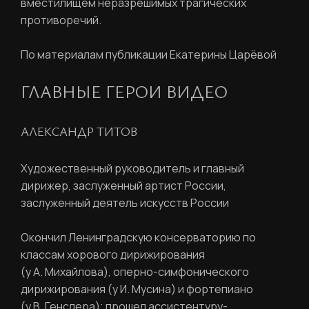
вместилищем неразрешимых трагических
противоречий.
По материалам публикации Екатерины Царёвой
ГЛАВНЫЕ ГЕРОИ ВИДЕО
АЛЕКСАНДР ТИТОВ
Художественный руководитель и главный
дирижер, заслуженный артист России,
заслуженный деятель искусств России
Окончил Ленинградскую консерваторию по
классам хорового дирижирования
(у А. Михайлова), оперно-симфонического
дирижирования (у И. Мусина) и фортепиано
(у В. Генслера); прошел ассистентуру-