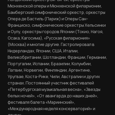
Ваш email
Мюнхенской оперы и Мюнхенской филармонии,
Бамбергский симфонический оркестр, оркестры
Опера де Бастиль (Париж) и Оперы Сан-
Пароль
Франциско, симфонические оркестры Хельсинки
Задайте пароль
и Оулу, оркестры городов Японии (Токио, Нагоя,
Осака, Кагосима), «Русская филармония»
Отправить
(Москва) и многие другие. Гастролировал в
Нидерландах, Японии, США, Италии,
Войти
Великобритании, Шотландии, Франции, Германии,
Повторите пароль
Португалии, Испании, Бразилии, Колумбии,
Вход в личный кабинет
Забыли пароль?
Латвии, Норвегии, Финляндии, Аргентине,
Уругвае, Коста-Рике, Чили, Австралии и других
странах. Постоянный участник фестивалей
Регистрация
Нажимая кнопку «Отправить», вы
«Петербургская музыкальная весна», «Звезды
соглашаетесь с
правилами обработки
белых ночей», «От авангарда до наших дней»,
персональных данных
фестиваля балета «Мариинский»,
«Международная неделя консерваторий» и
Отправить