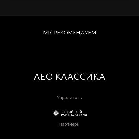
ВОССТАНОВИТЬ ПАРОЛЬ
Ваш email
Пароль
МЫ РЕКОМЕНДУЕМ
Задайте пароль
Отправить
Войти
Повторите пароль
Вход в личный кабинет
Забыли пароль?
Учредитель
Регистрация
Нажимая кнопку «Отправить», вы
соглашаетесь с
правилами обработки
Партнеры
персональных данных