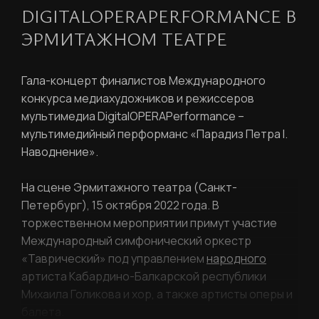
DIGITALOPERAPERFORMANCE В
ЭРМИТАЖНОМ ТЕАТРЕ
Гала-концерт финалистов Международного
конкурса медиахудожников и режиссеров
мультимедиа
DigitalOPERAPerformance
–
мультимедийный перформанс «Парадиз Петра I.
РЕГИСТРАЦИЯ
Наводнение».
Ваше имя
На сцене Эрмитажного театра (Санкт-
Петербург), 15 октября 2022 года. В
торжественном мероприятии примут участие
Международный симфонический оркестр
«Таврический» под управлением
народного
Фамилия
ЛИЧНЫЙ КАБИНЕТ
артиста Кабардино-Балкарской республики
Михаила Голикова и хор, а также артисты оперы и
Ваш email
балета.