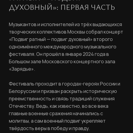
ДУХОВНЫЙ»: ПЕРВАЯ ЧАСТЬ
Музыкантов и исполнителей из трёх выдающихся
творческих коллективов Москвы собрал концерт
«Подвиг ратный — подвиг духовный» второго
одноимённого международного музыкального
фестиваля. Он прошёл в январе 2024 года в
Большом зале Московского концертного зала
«Зарядье».
Фестиваль проходит в городах-героях России и
Белоруссии и призван раскрыть историческую
преемственность и связь традиций служения
Отечеству. Ведь, как известно, во все века
главные военные сражения начинались с
молитвы, а сам военный подвиг укрепляет
твёрдость веры в победу и правду.