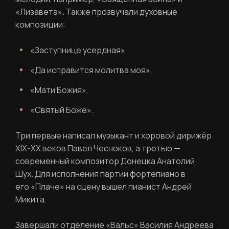
«Лизавета». Также прозвучали духовные
Ваше имя
композиции:
«Заступнице усердная»,
«Да исправится молитва моя»,
Фамилия
ЛИЧНЫЙ КАБИНЕТ
«Мати Божия»,
«Святый Боже».
Ваш email
ВОССТАНОВИТЬ ПАРОЛЬ
Три первые написал музыкант и хоровой дирижёр
Ваш email
XIX-XX веков Павел Чесноков, а третью —
современный композитор Донецка Анатолий
Шух. Для исполнения партии фортепиано в
Пароль
его «Плаче» на сцену вышел пианист Андрей
Задайте пароль
Микита.
Отправить
Завершали отделение «Вальс» Василия Андреева