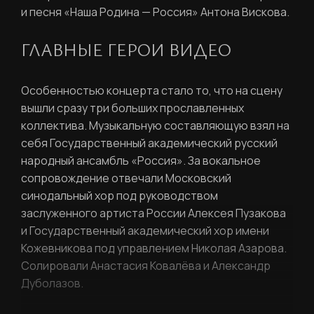
и песня «Наша Родина — Россия» Антона Вискова.
Войти
Повторите пароль
ГЛАВНЫЕ ГЕРОИ ВИДЕО
Вход в личный кабинет
Забыли пароль?
Особенностью концерта стало то, что на сцену
вышли сразу три больших прославленных
Регистрация
Нажимая кнопку «Отправить», вы
коллектива. Музыкальную составляющую взял на
соглашаетесь с
правилами обработки
персональных данных
себя Государственный академический русский
народный ансамбль «Россия». За вокальное
сопровождение отвечали Московский
Отправить
синодальный хор под руководством
заслуженного артиста России Алексея Пузакова
и Государственный академический хор имени
Вход в личный кабинет
Кожевникова под управлением Николая Азарова.
Солировали Анастасия Ковалёва и Александр
Дуболазов.