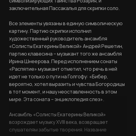
символизирующих Таинства Розария, и
заключительная Пассакалья для скрипки соло.
Все элементы увязаны в единую символическую
картину. Партию скрипки исполнил
художественный руководитель ансамбля
«Солисты Екатерины Великой» Андрей Решетин,
партию клавесина – музыкант того же ансамбля
Ирина Шнеерова. Перед исполнением сонаты
РЕГИСТРАЦИЯ
«Распятие» музыкант отметил, что речь в ней
идет не только о пути на Голгофу: «Бибер,
вероятно, хотел выразить и чувства Богородицы
Ваше имя
в тот момент, и нашу неоставленность в этом
мире. Эта соната – энциклопедия слез».
Ансамбль «Солисты Екатерины Великой»
Фамилия
возрождает музыку XVIII века, возвращает
ЛИЧНЫЙ КАБИНЕТ
слушателям забытые творения. Название