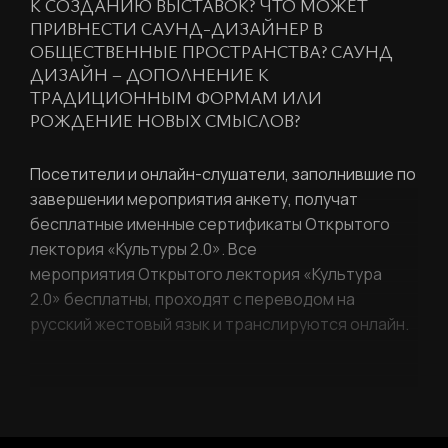
К СОЗДАНИЮ ВЫСТАВОК? ЧТО МОЖЕТ
ПРИВНЕСТИ САУНД-ДИЗАЙНЕР В
ОБЩЕСТВЕННЫЕ ПРОСТРАНСТВА? САУНД
ДИЗАЙН – ДОПОЛНЕНИЕ К
РЕГИСТРАЦИЯ
ТРАДИЦИОННЫМ ФОРМАМ ИЛИ
РОЖДЕНИЕ НОВЫХ СМЫСЛОВ?
Ваше имя
Посетители и онлайн-слушатели, заполнившие по
завершении мероприятия анкету, получат
бесплатные именные сертификаты Открытого
лектория «Культуры 2.0».
Все
Фамилия
мероприятия Открытого лектория «Культура
ЛИЧНЫЙ КАБИНЕТ
2.0» бесплатны, проходят с переводом на
русский жестовый язык и транслируются онлайн.
Ваш email
ВОССТАНОВИТЬ ПАРОЛЬ
Ваш email