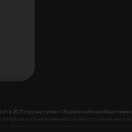
РЕГИСТРАЦИЯ
2.0» в 2023 году выступает Общероссийская общественн
сти Чувашского национального музея по сохранению и а
Ваше имя
ей об издательской работе и выставках, связанных с ис