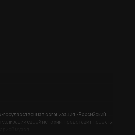
о-государственная организация «Российский
ктуализации своей истории, представит проекты
торией музея.