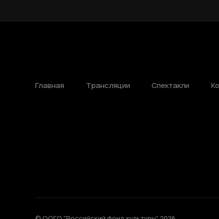
Главная
Трансляции
Спектакли
К
© ООГО "Российский фонд культуры" 2026