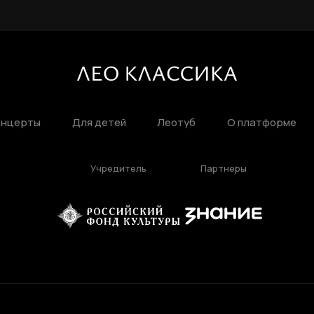
Фамилия
ЛИЧНЫЙ КАБИНЕТ
Ваш email
ВОССТАНОВИТЬ ПАРОЛЬ
онцерты
Для детей
Леотуб
О платформе
Ваш email
Учредитель
Партнеры
Пароль
Задайте пароль
Отправить
Войти
Повторите пароль
Вход в личный кабинет