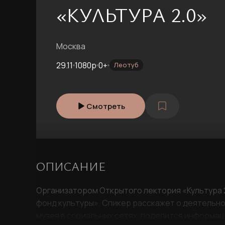
«КУЛЬТУРА 2.0»
Москва
29.11
1080p
0+
Леотуб
Смотреть
ОПИСАНИЕ
Организатором Открытого лектория «Культура 
фонд культуры». Спикер расскажет о деятельно
музея в социальных сетях, поделится информаци