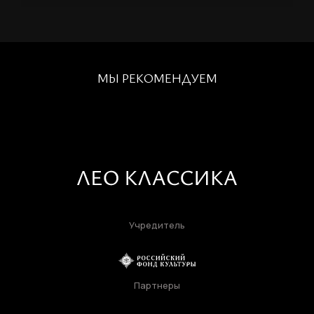
Войти
Повторите пароль
Вход в личный кабинет
Забыли пароль?
МЫ РЕКОМЕНДУЕМ
Регистрация
Нажимая кнопку «Отправить», вы
соглашаетесь с
правилами обработки
персональных данных
Отправить
Учредитель
Вход в личный кабинет
Партнеры