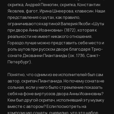
скрипка, Андрей Пенюгин, скрипка, Константин
Яковлев, фагот, Ирина Шнеерова, клавесин. Наши
представления о шутах, как правило,
ограничиваются картиной Валерия Якоби «Шуты
при дворе Анны Иоанновны» (1872), которая к
реальности не имеет никакого отношения.
Гораздо лучше можно представить себе место и
роль шутов при русском дворе благодаря Трио-
сонате Джованни Пиантаниды (ок. 1736, Санкт-
Петербург).
Понятно, что одним из ее исполнителей был сам
автор, скрипач Пиантанида. Но почему соната не
сольная, если у него было стремление показать
себя на фоне виртуозов двора Анны Иоанновны?
Кем был другой скрипач, исполнявший эту музыку
РЕГИСТРАЦИЯ
вместе с автором? Если посмотреть на
композицию сонаты, очевидно, что это набор