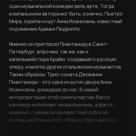
сцен музыкальной комедии дель арте. Тогда
Ваше имя
компаньоном автора мог быть, конечно, Пьетро
Мира, скрипач и шут Анны Иоанновны, известный
под именем Адамки Педрилло.
Фамилия
Именно он пригласил Пиантаниду в Санкт-
ЛИЧНЫЙ КАБИНЕТ
Петербург, впрочем, так же, как и
капельмейстера Арайю, создавшего русскую
Ваш email
оперу, и многих других итальянских музыкантов.
ВОССТАНОВИТЬ ПАРОЛЬ
Таким образом, Трио-соната Джованни
Ваш email
Пиантаниды – это одна их шутих двора Анны
Иоанновны, дошедшая до нас. В нашей
интерпретации этой сонаты партию бассо
Пароль
континуо исполняет не виолончель, а фагот,
конечно, с намеком на известный лубок из
Задайте пароль
коллекции Ровинского «Фарнос Красный Нос».
Отправить