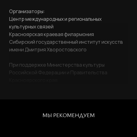
Организаторы:
Фамилия
Центр международных и региональных
ЛИЧНЫЙ КАБИНЕТ
культурных связей
Красноярская краевая филармония
Ваш email
Сибирский государственный институт искусств
ВОССТАНОВИТЬ ПАРОЛЬ
имени Дмитрия Хворостовского
Ваш email
При поддержке Министерства культуры
Российской Федерации и Правительства
Пароль
Красноярского края
Задайте пароль
Отправить
МЫ РЕКОМЕНДУЕМ
Войти
Повторите пароль
Вход в личный кабинет
Забыли пароль?