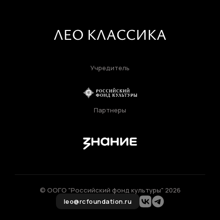
Регистрация
Нажимая кнопку «Отправить», вы
соглашаетесь с
правилами обработки
персональных данных
Учредитель
Отправить
Партнеры
Вход в личный кабинет
© ООГО "Российский фонд культуры" 2026
leo@rcfoundation.ru