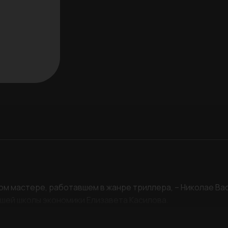
РЕГИСТРАЦИЯ
м мастере, работавшем в жанре триллера, – Николае Ва
Ваше имя
шей школы экономики Елизавета Касилова.