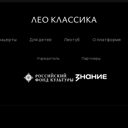
Фамилия
ЛИЧНЫЙ КАБИНЕТ
Ваш email
онцерты
Для детей
Леотуб
О платформе
ВОССТАНОВИТЬ ПАРОЛЬ
Ваш email
Учредитель
Партнеры
Пароль
Задайте пароль
Отправить
Войти
Повторите пароль
Вход в личный кабинет
Забыли пароль?