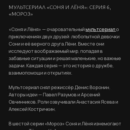
МУЛЬТСЕРИАЛ «СОНЯ И ЛЁНЯ»: СЕРИЯ 6,
«МОРОЗ»
«Соня и Лёня» — очаровательный
мультсериал
о
приключениях двух друзей: любопытной девочки
Сони и её верного друга Лёни. Вместе они
исследуют воображаемый мир, попадая в
забавные ситуации и решая маленькие, но важные
задачи. Каждая серия — это история о дружбе,
взаимопомощи и открытиях.
Мультсериал снял режиссёр Денис Воронин.
Авторы идеи — Павел Разумов и Арсений
Овчинников. Роли озвучивали Анастасия Ясева и
Алексей Костричкин.
В шестой серии «Мороз» Соня и Лёня изнемогают