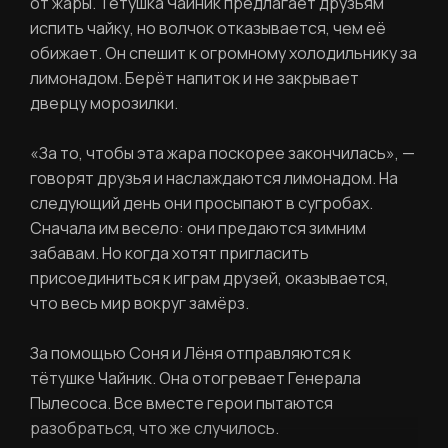
от жары. Тётушка Чайник предлагает друзьям
испить чайку, но волчок отказывается, чем её
РЕГИСТРАЦИЯ
обижает. Он спешит к огромному холодильнику за
лимонадом. Берёт напиток и не закрывает
дверцу морозилки.
Ваше имя
«За то, чтобы эта жара поскорее закончилась», —
говорят друзья и наслаждаются лимонадом. На
следующий день они просыпают в сугробах.
Фамилия
Сначала им весело: они предаются зимним
ЛИЧНЫЙ КАБИНЕТ
забавам. Но когда хотят пригласить
присоединиться к играм друзей, оказывается,
Ваш email
что весь мир вокруг замёрз.
ВОССТАНОВИТЬ ПАРОЛЬ
Ваш email
За помощью Соня и Лёня отправляются к
тётушке Чайник. Она отогревает Генерала
Пылесоса. Все вместе герои пытаются
Пароль
разобраться, что же случилось.