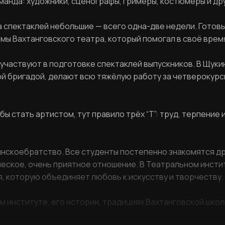
манда: художники, сценографы, гримёры, костюмеры и др
Вход в личный кабинет
ка спектаклей небольшие — всего одна-две недели. Готов
юмы Вахтанговского театра, который помогал в своё врем
участвуют в подготовке спектаклей выпускников. В Щуки
й бригадой, делают всю тяжёлую работу за четверокурсни
бы стать артистом, тут правило трёх “Т”: труд, терпение 
нскоебратство. Все студенты постепенно знакомятся дру
еское, очень приятное отношение. В Театральном инсти
, которую объединяет любовь к искусству и творчеству.
институте, его истории, традициях Вахтанговской школ