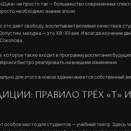
 «Щука» не просто так — большинство современных спек
Пароль
 просто необходимо знание эпохи.
Задайте пароль
 это даёт свободу, воспитывает волевые качества в студ
опустим, мазурка — это XIX-XX век. И всегда изучение д
Отправить
 Соколова.
Войти
, которое также входит в программу воспитания будущег
Повторите пароль
Вход в личный кабинет
нёром и быстро реагировать на внешние изменения.
Забыли пароль?
ально для этого в новом здании имеется собственный зи
Регистрация
Нажимая кнопку «Отправить», вы соглашаетесь с
ДИЦИИ: ПРАВИЛО ТРЁХ «Т» 
правилами обработки персональных данных
Отправить
т особое место для студентов — учебный театр. Здесь ч