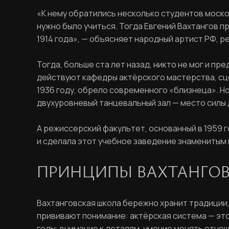
«К нему обратились несколько студентов московс
нужно было учиться. Тогда Евгений Вахтангов 
1914 года», — объясняет народный артист РФ, р
Тогда, больше ста лет назад, никто не мог и п
действуют кафедры актёрского мастерства, сце
1936 году, обрело современного «близнеца». Н
двухуровневый танцевальный зал — место силы 
А режиссерский факультет, основанный в 1959 
и сделала этот учебное заведение знаменитым 
ПРИНЦИПЫ ВАХТАНГО
Вахтанговская школа бережно хранит традиции,
прививают понимание: актёрская система — это
годы: внимание к деталям, умение менять отно