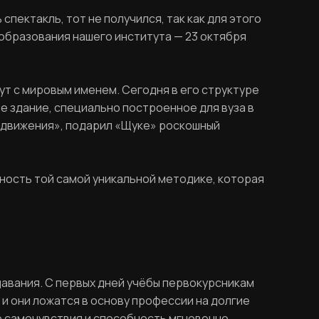
спектакль, тот не получился, так как для этого
 образования нашего института — 23 октября
тут с мировым именем. Сегодня в его структуре
е здание, специально построенное для вуза в
й движения», подарил «Щуке» роскошный
рность той самой уникальной методике, которая
давания. С первых дней учёбы первокурсникам
и они ложатся в основу профессии на долгие
го самочувствия и способность мгновенно