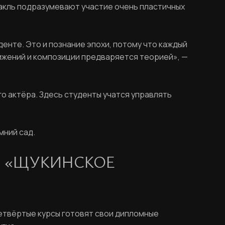
такль подразумевают участие очень пластичных
енте. Это и познание эпохи, потому что каждый
вижений и композиции предваряется теорией», —
о актёра. Здесь студенты учатся управлять
мний сад.
И «ЩУКИНСКОЕ
етвёртые курсы готовят свои дипломные