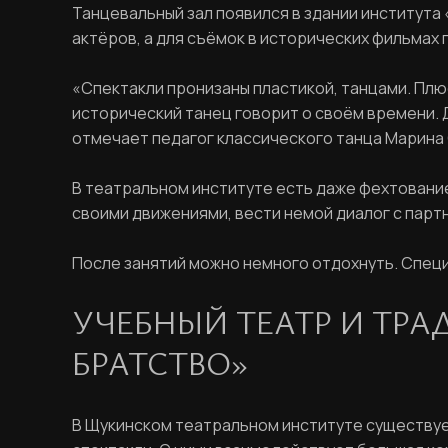
Танцевальный зал появился в здании института
актёров, а для съёмок в исторических фильмах
«Спектакли пронизаны пластикой, танцами. Плюс
исторический танец говорит о своём времени. Д
отмечает педагог классического танца Марина
В театральном институте есть даже фехтование
своими движениями, вести немой диалог с парт
После занятий можно немного отдохнуть. Специ
УЧЕБНЫЙ ТЕАТР И ТРА
БРАТСТВО»
В Щукинском театральном институте существуе