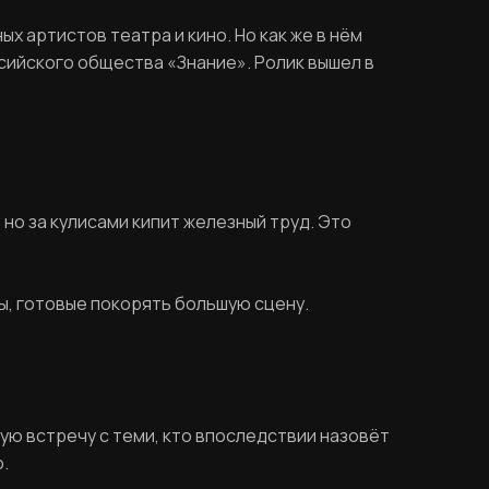
 артистов театра и кино. Но как же в нём
ийского общества «Знание». Ролик вышел в
но за кулисами кипит железный труд. Это
ы, готовые покорять большую сцену.
ую встречу с теми, кто впоследствии назовёт
о.