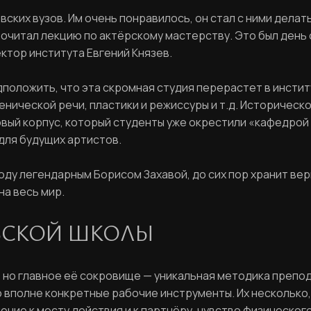
ких вузов. Им очень понравилось, он стал с ними делать 
прочитал лекцию по актёрскому мастерству. Это был день
ектор института Евгений Князев.
редположить, что эта скромная студия перерастет в инсти
нической речи, пластики и режиссуры и т.д. Историческо
овый корпус, который студенты уже окрестили «кафедро
для будущих артистов.
году легендарным Борисом Захавой, до сих пор хранит ве
на весь мир.
ВСКОЙ ШКОЛЫ
 но главное её сокровище — уникальная методика препо
 вполне конкретные рабочие инструменты. Их несколько, 
шение к месту действия и к партнёру, чувство физическо