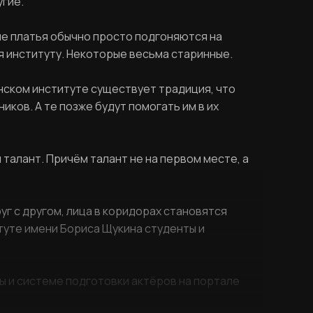
угие.
ые платья обычно просто подгоняются на
я институту. Некоторые весьма старинные.
нском институте существует традиция, что
ков. А те позже будут помогать им в их
и талант. Причём талант не на первом месте, а
г с другом, лица в коридорах становятся
туте имени Бориса Щукина студенты и
ы и системе подготовки актёров на портале