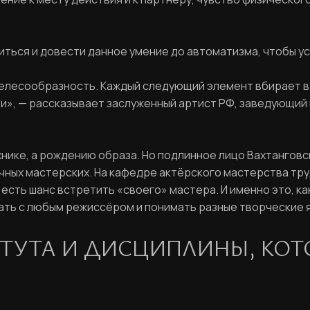
ться и довести данное умение до автоматизма, чтобы ус
РЕГИСТРАЦИЯ
елесообразность. Каждый следующий элемент вбирает в 
ти», — рассказывает заслуженный артист РФ, заведующи
Ваше имя
хнике, а рождению образа. Но подлинное лицо Вахтангов
ных мастерских. На кафедре актёрского мастерства трудя
 есть шанс встретить «своего» мастера. И именно это, ка
Фамилия
ть с любым режиссёром и понимать разные творческие я
ЛИЧНЫЙ КАБИНЕТ
ТУТА И ДИСЦИПЛИНЫ, КО
Ваш email
ВОССТАНОВИТЬ ПАРОЛЬ
Ваш email