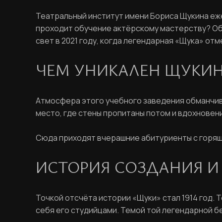
Театральный институт имени Бориса Щукина ежег
проходит обучение актёрскому мастерству? Об
свет в 2021 году, когда легендарная «Щука» отм
ЧЕМ УНИКАЛЕН ЩУКИ
Атмосфера этого учебного заведения обманчива:
место, где стены пропитаны потом и вдохновени
Сюда приходят вчерашние абитуриенты с горящ
ИСТОРИЯ СОЗДАНИЯ И
Точкой отсчёта истории «Щуки» стал 1914 год. 
себя его студийцами. Темой той легендарной б