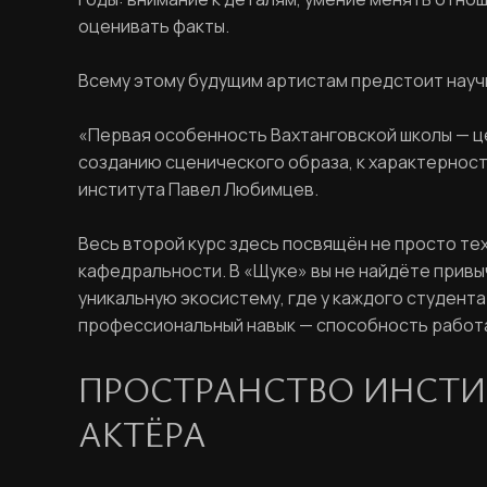
оценивать факты.
Всему этому будущим артистам предстоит научи
«Первая особенность Вахтанговской школы — ц
созданию сценического образа, к характернос
института Павел Любимцев.
Весь второй курс здесь посвящён не просто те
кафедральности. В «Щуке» вы не найдёте привыч
уникальную экосистему, где у каждого студента
профессиональный навык — способность работа
ПРОСТРАНСТВО ИНСТИ
АКТЁРА