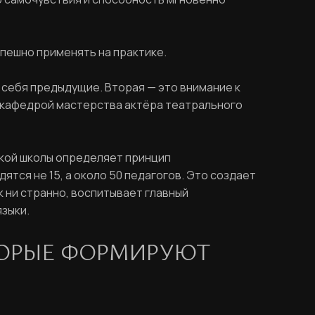
пешно применять на практике.
себя предыдущие. Вторая — это внимание к
й кафедрой мастерства актёра театрального
ской школы определяет принцип
тся не 15, а около 50 педагогов. Это создает
к ни странно, воспитывает главный
зыки.
ТОРЫЕ ФОРМИРУЮТ