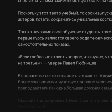
спектакли. С ними взаимодействует большая ко
Поскольку этот театр учебный, то сроки выпус
актёров. Кстати, сохранились уникальные кост
Только начавшие своё обучение студенты тоже 
первые курсы являются своего рода техническо
самостоятельных показах.
«Если глобально ставить вопрос, что нужно, что
на третьем», — уверен Павел Любимцев.
В социальных сетях недаром есть хэштег #щуки
более узнаваемыми, чувствуется такое человеч
преподаватели как одна большая дружная семья
Смотрите видеоролик о Щукинском театральном 
Лео Классика!