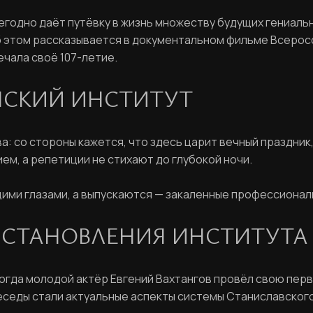
одно даёт путёвку в жизнь множеству будущих гениальных
 этом рассказывается в документальном фильме Всеросс
ечала своё 107-летие.
НСКИЙ ИНСТИТУТ
 со стороны кажется, что здесь царит вечный праздник, 
ем, а репетиции не стихают до глубокой ночи.
ими глазами, а выпускаются — закаленные профессионал
 СТАНОВЛЕНИЯ ИНСТИТУТА
Тогда молодой актёр Евгений Вахтангов провёл свою перв
еседы стали актуальные аспекты системы Станиславског