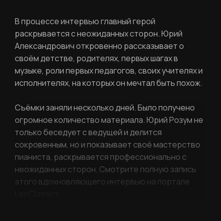
Повторите пароль
Вход в личный кабинет
В процессе интервью главный герой
Забыли пароль?
раскрывается с неожиданных сторон. Юрий
Александрович откровенно рассказывает о
своём детстве, родителях, первых шагах в
Регистрация
Нажимая кнопку «Отправить», вы
соглашаетесь с
правилами обработки
музыке, роли первых педагогов, своих учителях и
персональных данных
исполнителях, на которых он мечтал быть похож.
Отправить
Съёмки заняли несколько дней. Было получено
огромное количество материала. Юрий Розум не
только беседует с ведущей и делится
сокровенным, но и показывает своё мастерство
Вход в личный кабинет
пианиста, раскрывается профессионально с
неожиданных сторон. Смотрите полную запись
этого вдохновляющего интервью на портале
LeoClassics.