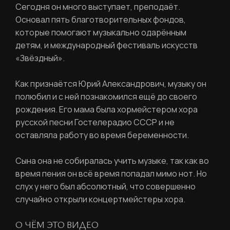
Ваше имя
Сегодня он много выступает, преподаёт.
Основал пять благотворительных фондов,
которые помогают музыкально одарённым
детям, и международный фестиваль искусств
«Звёздный».
Фамилия
ЛИЧНЫЙ КАБИНЕТ
Как признаётся Юрий Александрович, музыку он
полюбил и с ней познакомился ещё до своего
Ваш email
рождения. Его мама была хормейстером хора
ВОССТАНОВИТЬ ПАРОЛЬ
Ваш email
русской песни Гостелерадио СССР и не
оставляла работу во время беременности.
Пароль
Сына она не собиралась учить музыке, так как во
время пения он всё время попадал мимо нот. Но
Задайте пароль
слух у него был абсолютный, что совершенно
Отправить
случайно открыли концертмейстеры хора.
О ЧЁМ ЭТО ВИДЕО
Войти