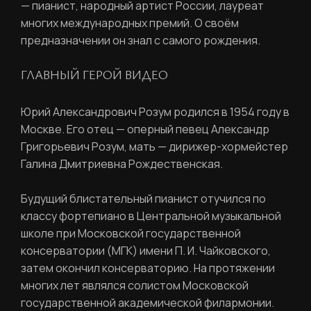
— пианист, народный артист России, лауреат
многих международных премий. О своём
предназначении он знал с самого рождения.
ГЛАВНЫЙ ГЕРОЙ ВИДЕО
Юрий Александрович Розум родился в 1954 году в
Москве. Его отец — оперный певец Александр
Григорьевич Розум, мать — дирижер-хормейстер
Галина Дмитриевна Рождественская.
Будущий блистательный пианист отучился по
классу фортепиано в Центральной музыкальной
школе при Московской государственной
консерватории (МГК) имени П. И. Чайковского,
затем окончил консерваторию. На протяжении
РЕГИСТРАЦИЯ
многих лет являлся солистом Московской
государственной академической филармонии.