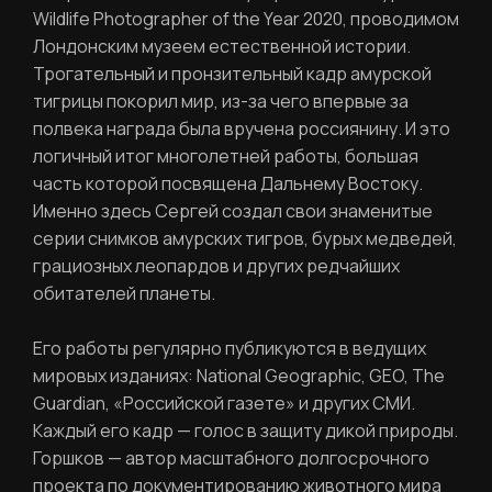
Wildlife Photographer of the Year 2020, проводимом
Отправить
Лондонским музеем естественной истории.
Трогательный и пронзительный кадр амурской
тигрицы покорил мир, из-за чего впервые за
Войти
Повторите пароль
полвека награда была вручена россиянину. И это
Вход в личный кабинет
логичный итог многолетней работы, большая
Забыли пароль?
часть которой посвящена Дальнему Востоку.
Именно здесь Сергей создал свои знаменитые
Регистрация
серии снимков амурских тигров, бурых медведей,
Нажимая кнопку «Отправить», вы
соглашаетесь с
правилами обработки
грациозных леопардов и других редчайших
персональных данных
обитателей планеты.
Отправить
Его работы регулярно публикуются в ведущих
мировых изданиях: National Geographic, GEO, The
Guardian, «Российской газете» и других СМИ.
Каждый его кадр — голос в защиту дикой природы.
Вход в личный кабинет
Горшков — автор масштабного долгосрочного
проекта по документированию животного мира