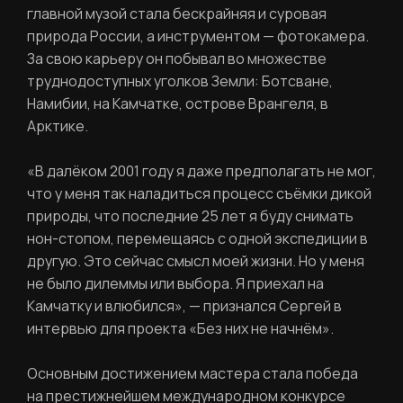
главной музой стала бескрайняя и суровая
РЕГИСТРАЦИЯ
природа России, а инструментом — фотокамера.
За свою карьеру он побывал во множестве
труднодоступных уголков Земли: Ботсване,
Ваше имя
Намибии, на Камчатке, острове Врангеля, в
Арктике.
«В далёком 2001 году я даже предполагать не мог,
Фамилия
что у меня так наладиться процесс съёмки дикой
ЛИЧНЫЙ КАБИНЕТ
природы, что последние 25 лет я буду снимать
нон-стопом, перемещаясь с одной экспедиции в
Ваш email
другую. Это сейчас смысл моей жизни. Но у меня
ВОССТАНОВИТЬ ПАРОЛЬ
не было дилеммы или выбора. Я приехал на
Ваш email
Камчатку и влюбился», — признался Сергей в
интервью для проекта «Без них не начнём».
Пароль
Основным достижением мастера стала победа
на престижнейшем международном конкурсе
Задайте пароль