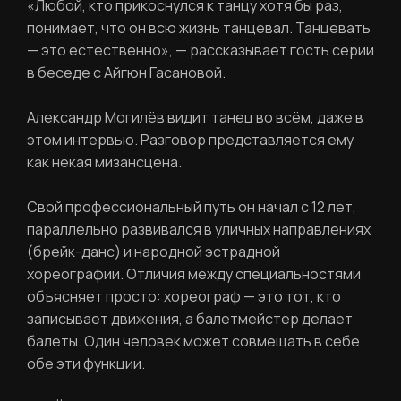
«Любой, кто прикоснулся к танцу хотя бы раз,
понимает, что он всю жизнь танцевал. Танцевать
Ваше имя
— это естественно», — рассказывает гость серии
в беседе с Айгюн Гасановой.
Александр Могилёв видит танец во всём, даже в
Фамилия
этом интервью. Разговор представляется ему
ЛИЧНЫЙ КАБИНЕТ
как некая мизансцена.
Ваш email
Свой профессиональный путь он начал с 12 лет,
ВОССТАНОВИТЬ ПАРОЛЬ
параллельно развивался в уличных направлениях
Ваш email
(брейк-данс) и народной эстрадной
хореографии. Отличия между специальностями
объясняет просто: хореограф — это тот, кто
Пароль
записывает движения, а балетмейстер делает
Задайте пароль
балеты. Один человек может совмещать в себе
обе эти функции.
Отправить