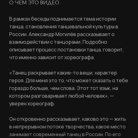
О ЧЁМ ЭТО ВИДЕО
Войти
Повторите пароль
В рамках беседы поднимается тема истории
Вход в личный кабинет
Забыли пароль?
танца, становления танцевальной культуры в
России. Александр Могилёв рассказывает о
взаимодействии с танцорами. Подробно
Регистрация
Нажимая кнопку «Отправить», вы
описывает процесс постановки танца, говорит,
соглашаетесь с
правилами обработки
что именно зависит от хореографа.
персональных данных
«Танец раскрывает какие-то вещи, характер
Отправить
героя. Для меня это то, что может сказать о тебе
гораздо больше, чем слова. Этот тот язык, на
котором разговаривает любой человек», —
уверен хореограф.
Вход в личный кабинет
Он откровенно рассказывает, каково это — жить
в непрерывном потоке творчества, какое место
занимает современный танец в России. По его