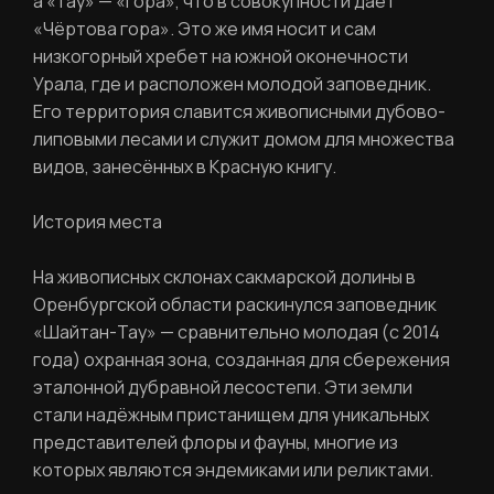
а «тау» — «гора», что в совокупности даёт
«Чёртова гора». Это же имя носит и сам
низкогорный хребет на южной оконечности
Урала, где и расположен молодой заповедник.
Его территория славится живописными дубово-
липовыми лесами и служит домом для множества
видов, занесённых в Красную книгу.
История места
На живописных склонах сакмарской долины в
Оренбургской области раскинулся заповедник
«Шайтан-Тау» — сравнительно молодая (с 2014
года) охранная зона, созданная для сбережения
РЕГИСТРАЦИЯ
эталонной дубравной лесостепи. Эти земли
стали надёжным пристанищем для уникальных
Ваше имя
представителей флоры и фауны, многие из
которых являются эндемиками или реликтами.