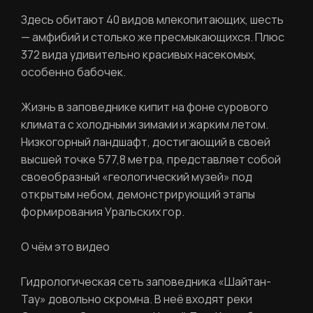
Здесь обитают 40 видов млекопитающих, шесть
— амфибий и столько же пресмыкающихся. Плюс
Фамилия
ЛИЧНЫЙ КАБИНЕТ
372 вида удивительно красивых насекомых,
особенно бабочек.
Ваш email
Жизнь в заповеднике кипит на фоне сурового
ВОССТАНОВИТЬ ПАРОЛЬ
Ваш email
климата с холодными зимами и жарким летом.
Низкогорный ландшафт, достигающий в своей
высшей точке 577,8 метра, представляет собой
Пароль
своеобразный «геологический музей» под
открытым небом, демонстрирующий этапы
Задайте пароль
формирования Уральских гор.
Отправить
О чём это видео
Войти
Повторите пароль
Гидрологическая сеть заповедника «Шайтан-
Вход в личный кабинет
Тау» довольно скромна. В неё входят реки
Забыли пароль?