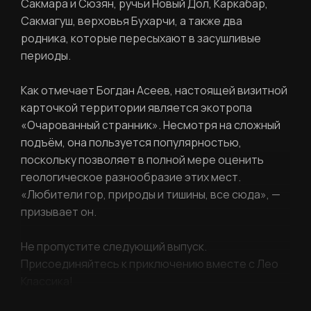
Сакмара и Сюзян, ручьи Новый Дол, Каркабар,
Сакмагуш, верховья Бухарчи, а также два
родника, которые пересыхают в засушливые
Регистрация
Нажимая кнопку «Отправить», вы
периоды.
соглашаетесь с
правилами обработки
персональных данных
Как отмечает Богдан Асеев, настоящей визитной
Отправить
карточкой территории является экотропа
«Очарованный странник». Несмотря на сложный
подъём, она пользуется популярностью,
поскольку позволяет в полной мере оценить
Вход в личный кабинет
геологическое разнообразие этих мест.
«Любители гор, природы и тишины, все сюда», —
призывает он.
Не пропустите следующий выпуск.
Присоединяйтесь к приключению вместе с Лео
Классика!