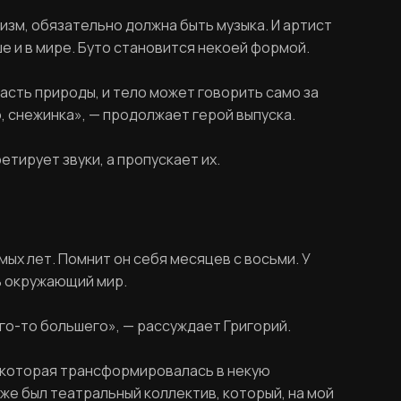
изм, обязательно должна быть музыка. И артист
е и в мире. Буто становится некоей формой.
часть природы, и тело может говорить само за
, снежинка», — продолжает герой выпуска.
етирует звуки, а пропускает их.
амых лет. Помнит он себя месяцев с восьми. У
ь окружающий мир.
его-то большего», — рассуждает Григорий.
, которая трансформировалась в некую
уже был театральный коллектив, который, на мой