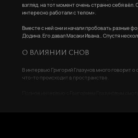
взгляд, на тот момент очень странно себя вёл.
интересно работали с телом».
Вместе с ней они и начали пробовать разные ф
Додина. Его давал Масаки Ивана… Спустя несколь
О ВЛИЯНИИ СНОВ
В интервью Григорий Глазунов много говорит о с
что-то происходит в пространстве.
Полное интервью с Григорием Глазуновым смот