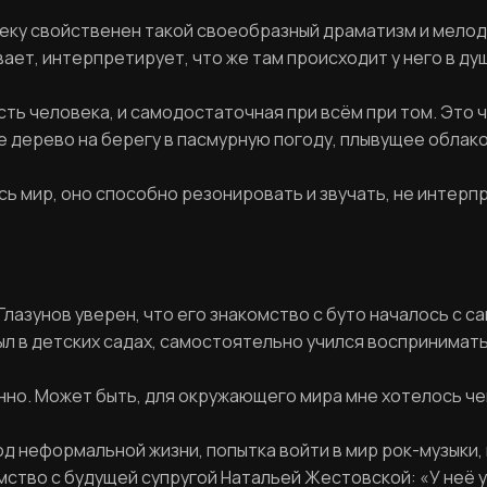
веку свойственен такой своеобразный драматизм и мелод
ет, интерпретирует, что же там происходит у него в душ
Фамилия
ЛИЧНЫЙ КАБИНЕТ
асть человека, и самодостаточная при всём при том. Это 
е дерево на берегу в пасмурную погоду, плывущее облако
Ваш email
ВОССТАНОВИТЬ ПАРОЛЬ
ь мир, оно способно резонировать и звучать, не интерпр
Ваш email
Пароль
 Глазунов уверен, что его знакомство с буто началось с с
Задайте пароль
ыл в детских садах, самостоятельно учился воспринимат
Отправить
анно. Может быть, для окружающего мира мне хотелось ч
Войти
од неформальной жизни, попытка войти в мир рок-музыки
Повторите пароль
Вход в личный кабинет
омство с будущей супругой Натальей Жестовской: «У неё 