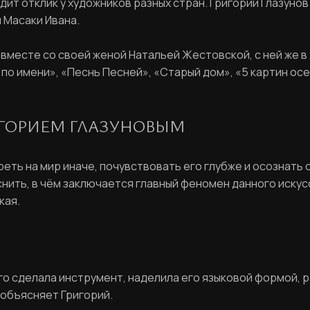
дит отклик у художников разных стран. Григорий Глазуно
 Масаки Ивана.
месте со своей женой Натальей Жестовской, с ней же в 
по имени», «Песнь Песней», «Старый дом», «5 картин осен
ИГОРИЕМ ГЛАЗУНОВЫМ
реть на мир иначе, почувствовать его глубже и осознать 
нить, в чём заключается главный феномен данного искусс
кая.
РЕГИСТРАЦИЯ
о сделала инструмент, наделила его языковой формой, р
Ваше имя
 объясняет Григорий.