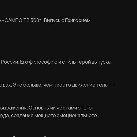
 «САМПО ТВ 360». Выпуск с Григорием
 России. Его философию и стиль герой выпуска
годах. Это больше, чем просто движение тела, —
мовыражения. Основными чертами этого
урда, создание мощного эмоционального