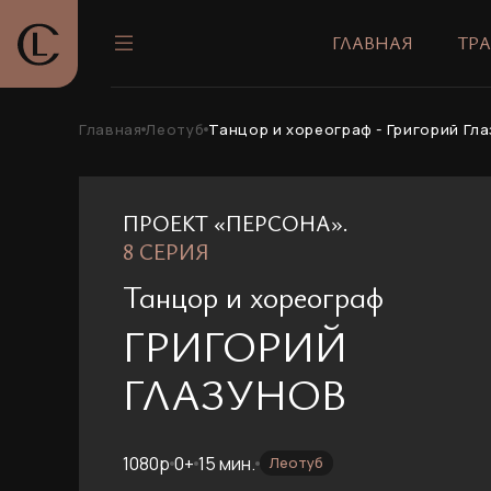
ГЛАВНАЯ
ТР
Главная
Леотуб
Танцор и хореограф - Григорий Гл
ПРОЕКТ «ПЕРСОНА».
8 СЕРИЯ
Т
анцор и хореограф
ГРИГОРИЙ
ГЛАЗУНОВ
1080p
0+
15 мин.
Леотуб