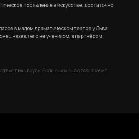
атическое проявление в искусстве, достаточно
классе в малом драматическом театре у Льва
онец назвал его не учеником, а партнёром.
ствует их «вкус». Если они меняются, значит,