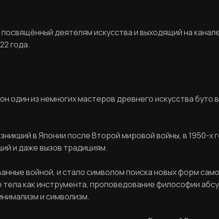
 посвящённый деятелям искусства и выходящий на канале
22 года.
 он один из немногих мастеров древнего искусства буто в
озникший в Японии после Второй мировой войны, в 1950-х 
ий и даже вызов традициям.
званные войной, и стало символом поиска новых форм са
е тела как инструмента, проповедование философии абс
инимализм и символизм.