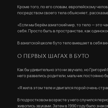
Кроме того, по его словам, европейскому чело
посредством своего тела объясняет, рассказыва
«Если мы берём азиатский мир, то тело — это ч
себя. Просто быть в пространстве, как одиноко
В азиатской школе буто тело вмещает в себя вес
О ПЕРВЫХ ШАГАХ В БУТО
Как бы удивительно это ни звучало, но Григорий
него развелись родители, мальчик постоянно б
«Я жил в этом теле и двигался порой очень стр
В подростковом возрасте у него случился пери
живопись звуками. Затем в 1990 году было знак