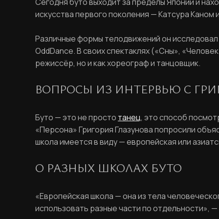
Сегодня буто выходит за пределы Японии и нахо
искусства первого поколения — Катсура Каном и
Различные формы телодвижений он исследовал в
OddDance. В своих спектаклях («Сны», «Человек 
режиссёр, но и как хореограф и танцовщик.
ВОПРОСЫ ИЗ ИНТЕРВЬЮ С ГР
Буто — это не просто
танец
, это способ посмот
«Персона» Григория Глазунова попросили объяс
школа имеется в виду — европейская или азиатс
О РАЗНЫХ ШКОЛАХ БУТО
«Европейская школа — она из тела человеческог
использовать разные части по отдельности», —