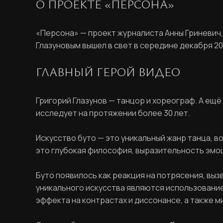
О ПРОЕКТЕ «ПЕРСОНА»
«Персона» — проект журналиста Анны Гриневич,
Глазуновым вышел в свет в середине декабря 20
ГЛАВНЫЙ ГЕРОЙ ВИДЕО
Григорий Глазунов — танцор и хореограф. А ещё
исследует на протяжении более 30 лет.
Искусство буто — это уникальный жанр танца, в
это глубокая философия, выразительность эмоц
Буто появилось как реакция на потрясения, вы
уникального искусства являются использовани
эффекта на контрастах и диссонансе, а также м