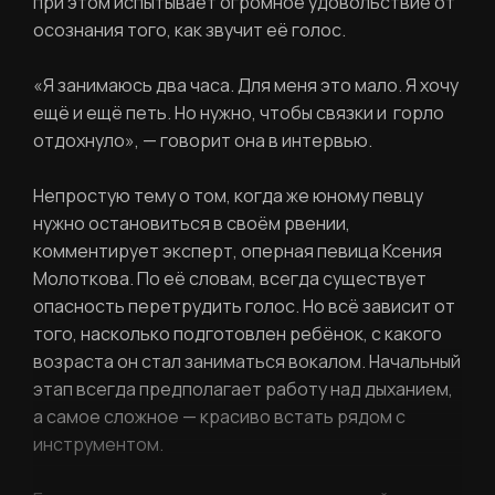
при этом испытывает огромное удовольствие от
Вход в личный кабинет
осознания того, как звучит её голос.
Забыли пароль?
«Я занимаюсь два часа. Для меня это мало. Я хочу
ещё и ещё петь. Но нужно, чтобы связки и горло
Регистрация
Нажимая кнопку «Отправить», вы
отдохнуло»,
— говорит она в интервью.
соглашаетесь с
правилами обработки
персональных данных
Непростую тему о том, когда же юному певцу
нужно остановиться в своём рвении,
Отправить
комментирует эксперт, оперная певица Ксения
Молоткова. По её словам, всегда существует
опасность перетрудить голос. Но всё зависит от
Вход в личный кабинет
того, насколько подготовлен ребёнок, с какого
возраста он стал заниматься вокалом. Начальный
этап всегда предполагает работу над дыханием,
а самое сложное — красиво встать рядом с
инструментом.