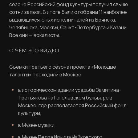
сезоне Российский фонд культуры получил свыше
сотни заявок. В итоге были отобраны 11 наиболее
выдающихся юных исполнителей из Брянска,
Челябинска, Москвы, Санкт-Петербурга и Казани.
Все они — вокалисты.
О ЧЁМ ЭТО ВИДЕО
Съёмки третьего сезона проекта «Молодые
таланты» проходили в Москве:
в историческом здании усадьбы Замятина-
Третьякова на Гоголевском бульваре в
Москве, где располагается Российский фонд
культуры,
РЕГИСТРАЦИЯ
в Музее музыки,
Ваше имя
в Музее Петра Ильича Чайковского.