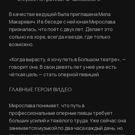
В качестве ведущей была приглашена Мила
Макаревич. И в беседе с ней юная Мирослава
призналась, что поёт с двух лет. Делает это
Фамилия
ЛИЧНЫЙ КАБИНЕТ
сольно и в хоре, всегда и везде, где только
возможно.
Ваш email
«Когда вырасту, я хочу петь в Большом театре»,
—
ВОССТАНОВИТЬ ПАРОЛЬ
Ваш email
говорит она. В свои девять лет у неё уже есть
чёткая цель — стать оперной певицей.
Пароль
ГЛАВНЫЕ ГЕРОИ ВИДЕО
Задайте пароль
Мирослава понимает, что путь в
Отправить
профессиональные оперные певцы требует
больших усилий и тяжёлого труда. Уже сейчас она
занимается музыкой по два часа каждый день, но
Войти
Повторите пароль