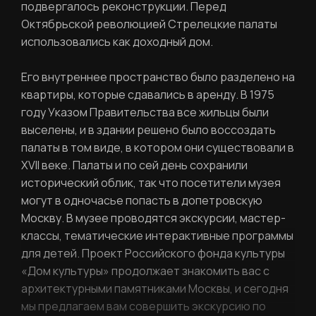
подвергалось реконструкции. Перед
Октябрьской революцией Стрелецкие палаты
использовались как доходный дом.
Его внутреннее пространство было разделено на
Фамилия
ЛИЧНЫЙ КАБИНЕТ
квартиры, которые сдавались в аренду. В 1975
году Указом Правительства все жильцы были
Ваш email
выселены, и в здании решено было воссоздать
палаты в том виде, в котором они существовали в
ВОССТАНОВИТЬ ПАРОЛЬ
Ваш email
XVII веке. Палаты и по сей день сохранили
исторический облик, так что посетители музея
могут в одночасье попасть в допетровскую
Пароль
Москву. В музее проводятся экскурсии, мастер-
классы, тематические интерактивные программы
Задайте пароль
для детей. Проект Российского фонда культуры
Отправить
«Дом культуры» продолжает знакомить вас с
архитектурными памятниками Москвы, и сегодня
мы предлагаем вам совершить экскурсию по
Войти