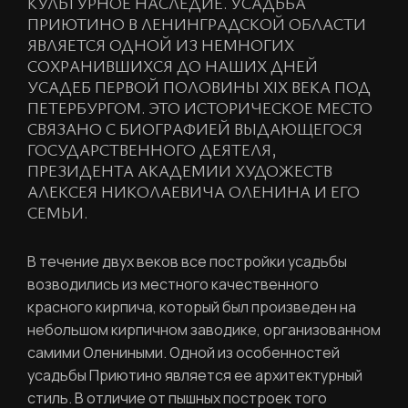
КУЛЬТУРНОЕ НАСЛЕДИЕ. УСАДЬБА
ПРИЮТИНО В ЛЕНИНГРАДСКОЙ ОБЛАСТИ
ЯВЛЯЕТСЯ ОДНОЙ ИЗ НЕМНОГИХ
СОХРАНИВШИХСЯ ДО НАШИХ ДНЕЙ
УСАДЕБ ПЕРВОЙ ПОЛОВИНЫ XIX ВЕКА ПОД
ПЕТЕРБУРГОМ. ЭТО ИСТОРИЧЕСКОЕ МЕСТО
СВЯЗАНО С БИОГРАФИЕЙ ВЫДАЮЩЕГОСЯ
ГОСУДАРСТВЕННОГО ДЕЯТЕЛЯ,
ПРЕЗИДЕНТА АКАДЕМИИ ХУДОЖЕСТВ
АЛЕКСЕЯ НИКОЛАЕВИЧА ОЛЕНИНА И ЕГО
СЕМЬИ.
В течение двух веков все постройки усадьбы
возводились из местного качественного
РЕГИСТРАЦИЯ
красного кирпича, который был произведен на
небольшом кирпичном заводике, организованном
самими Олениными. Одной из особенностей
Ваше имя
усадьбы Приютино является ее архитектурный
стиль. В отличие от пышных построек того