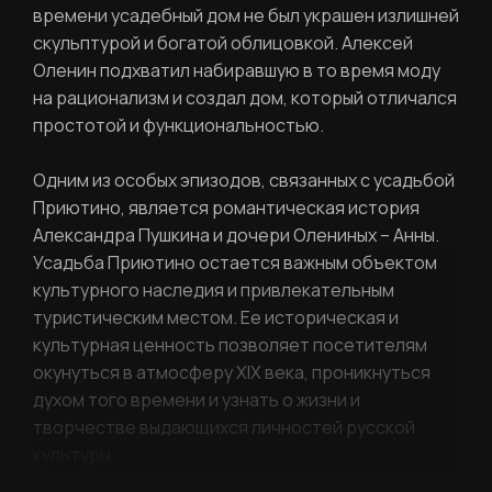
времени усадебный дом не был украшен излишней
скульптурой и богатой облицовкой. Алексей
Фамилия
Оленин подхватил набиравшую в то время моду
ЛИЧНЫЙ КАБИНЕТ
на рационализм и создал дом, который отличался
простотой и функциональностью.
Ваш email
ВОССТАНОВИТЬ ПАРОЛЬ
Одним из особых эпизодов, связанных с усадьбой
Ваш email
Приютино, является романтическая история
Александра Пушкина и дочери Олениных – Анны.
Усадьба Приютино остается важным объектом
Пароль
культурного наследия и привлекательным
туристическим местом. Ее историческая и
Задайте пароль
культурная ценность позволяет посетителям
Отправить
окунуться в атмосферу XIX века, проникнуться
духом того времени и узнать о жизни и
Войти
творчестве выдающихся личностей русской
Повторите пароль
культуры.
Вход в личный кабинет
Забыли пароль?