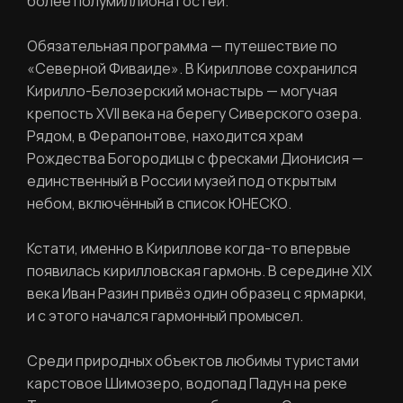
более полумиллиона гостей.
Обязательная программа — путешествие по
«Северной Фиваиде». В Кириллове сохранился
Кирилло-Белозерский монастырь — могучая
крепость XVII века на берегу Сиверского озера.
Рядом, в Ферапонтове, находится храм
Рождества Богородицы с фресками Дионисия —
единственный в России музей под открытым
небом, включённый в список ЮНЕСКО.
Кстати, именно в Кириллове когда-то впервые
появилась кирилловская гармонь. В середине XIX
века Иван Разин привёз один образец с ярмарки,
и с этого начался гармонный промысел.
Среди природных объектов любимы туристами
карстовое Шимозеро, водопад Падун на реке