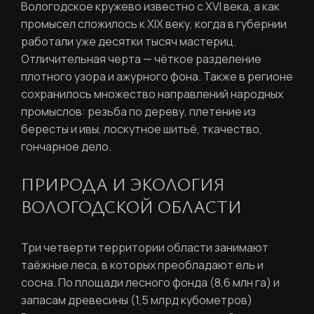
Вологодское кружево известно с XVI века, а как
Отправить
промысел сложилось к XIX веку, когда в губернии
работали уже десятки тысяч мастериц.
Войти
Отличительная черта — чёткое разделение
Повторите пароль
Вход в личный кабинет
плотного узора и ажурного фона. Также в регионе
Забыли пароль?
сохранилось множество направлений народных
промыслов: резьба по дереву, плетение из
бересты и ивы, лоскутное шитьё, ткачество,
Регистрация
Нажимая кнопку «Отправить», вы
гончарное дело.
соглашаетесь с
правилами обработки
персональных данных
ПРИРОДА И ЭКОЛОГИЯ
ВОЛОГОДСКОЙ ОБЛАСТИ
Отправить
Три четверти территории области занимают
таёжные леса, в которых преобладают ель и
Вход в личный кабинет
сосна. По площади лесного фонда (8,6 млн га) и
запасам древесины (1,5 млрд кубометров)