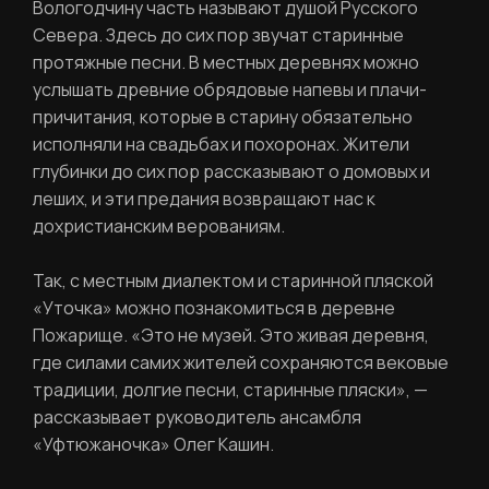
Вологодчину часть называют душой Русского
РЕГИСТРАЦИЯ
Севера. Здесь до сих пор звучат старинные
протяжные песни. В местных деревнях можно
Ваше имя
услышать древние обрядовые напевы и плачи-
причитания, которые в старину обязательно
исполняли на свадьбах и похоронах. Жители
глубинки до сих пор рассказывают о домовых и
леших, и эти предания возвращают нас к
Фамилия
ЛИЧНЫЙ КАБИНЕТ
дохристианским верованиям.
Так, с местным диалектом и старинной пляской
Ваш email
«Уточка» можно познакомиться в деревне
ВОССТАНОВИТЬ ПАРОЛЬ
Ваш email
Пожарище. «Это не музей. Это живая деревня,
где силами самих жителей сохраняются вековые
традиции, долгие песни, старинные пляски», —
Пароль
рассказывает руководитель ансамбля
«Уфтюжаночка» Олег Кашин.
Задайте пароль