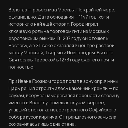
Вологда — ровесница Москвы. По крайней мере,
официально. Дата основания — 1147 год, хотя
историки о ней ещё спорят. Город играл
ключевую роль на торговом пути из Москвы к
европейским рынкам. В 1207 году он отошёл к
Ростову, а в XIII веке оказался в центре распрей
между Москвой, Тверью и Новгородом. В итоге
Святослав Тверской в 1273 году сжёг его почти
полностью.
При Иване Грозном город попал в зону опричнины.
Царь решил строить здесь каменный кремль — по
слухам, всерьёз намеревался перенести столицу
именно в Вологду, помешал случай, вернее,
упавший с потолка недостроенного Софийского
собора кусок кирпича. От грандиозного замысла
сохранилась лишь одна стена.