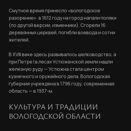
Смутное время принесло «вологодское
разорение»: в 1612 году на город напали поляки
(по другой версии, изменники). Сгорели 16
деревянных церквей, погибли воевода и сотни
жителей.
В XVIII веке здесь развивалось шелководство, а
при Петре I в лесах Устюженской земли нашли
железную руду — Устюжна стала центром
кузнечного и оружейного дела. Вологодская
губерния учреждена в 1796 году, современная
область — в 1937-м.
КУЛЬТУРА И ТРАДИЦИИ
ВОЛОГОДСКОЙ ОБЛАСТИ